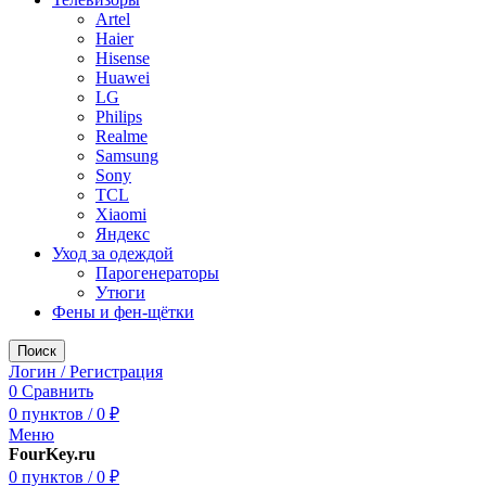
Artel
Haier
Hisense
Huawei
LG
Philips
Realme
Samsung
Sony
TCL
Xiaomi
Яндекс
Уход за одеждой
Парогенераторы
Утюги
Фены и фен-щётки
Поиск
Логин / Регистрация
0
Сравнить
0
пунктов
/
0
₽
Меню
FourKey.ru
0
пунктов
/
0
₽