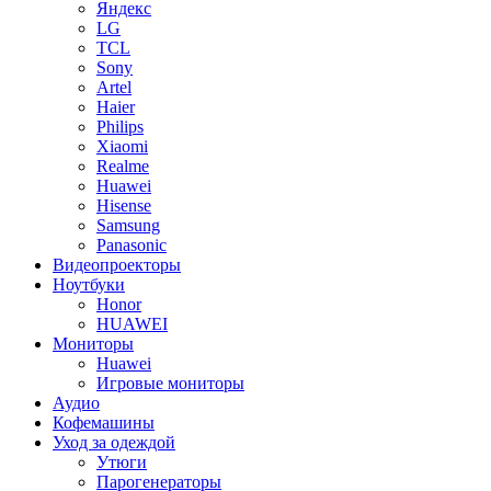
Яндекс
LG
TCL
Sony
Artel
Haier
Philips
Xiaomi
Realme
Huawei
Hisense
Samsung
Panasonic
Видеопроекторы
Ноутбуки
Honor
HUAWEI
Мониторы
Huawei
Игровые мониторы
Аудио
Кофемашины
Уход за одеждой
Утюги
Парогенераторы