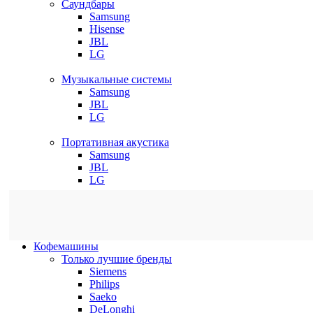
Саундбары
Samsung
Hisense
JBL
LG
Музыкальные системы
Samsung
JBL
LG
Портативная акустика
Samsung
JBL
LG
Кофемашины
Только лучшие бренды
Siemens
Philips
Saeko
DeLonghi