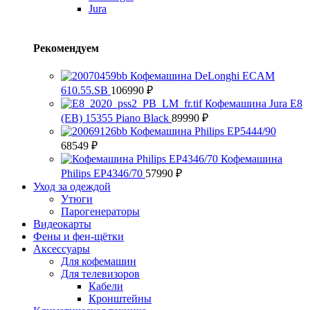
Jura
Рекомендуем
Кофемашина DeLonghi ECAM
610.55.SB
106990
₽
Кофемашина Jura E8
(EB) 15355 Piano Black
89990
₽
Кофемашина Philips EP5444/90
68549
₽
Кофемашина
Philips EP4346/70
57990
₽
Уход за одеждой
Утюги
Парогенераторы
Видеокарты
Фены и фен-щётки
Аксессуары
Для кофемашин
Для телевизоров
Кабели
Кронштейны