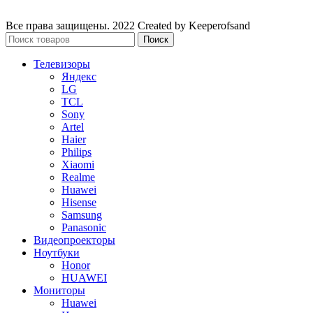
Все права защищены. 2022 Created by Keeperofsand
Поиск
Телевизоры
Яндекс
LG
TCL
Sony
Artel
Haier
Philips
Xiaomi
Realme
Huawei
Hisense
Samsung
Panasonic
Видеопроекторы
Ноутбуки
Honor
HUAWEI
Мониторы
Huawei