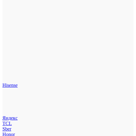
Hisense
Яндекс
TCL
Sber
Honor