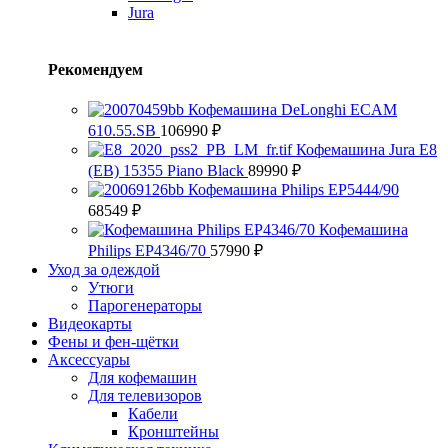
Jura
Рекомендуем
Кофемашина DeLonghi ECAM
610.55.SB
106990
₽
Кофемашина Jura E8
(EB) 15355 Piano Black
89990
₽
Кофемашина Philips EP5444/90
68549
₽
Кофемашина
Philips EP4346/70
57990
₽
Уход за одеждой
Утюги
Парогенераторы
Видеокарты
Фены и фен-щётки
Аксессуары
Для кофемашин
Для телевизоров
Кабели
Кронштейны