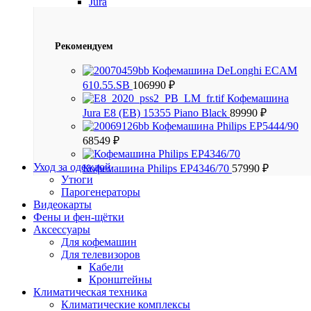
Jura
Рекомендуем
Кофемашина DeLonghi ECAM
610.55.SB
106990
₽
Кофемашина
Jura E8 (EB) 15355 Piano Black
89990
₽
Кофемашина Philips EP5444/90
68549
₽
Уход за одеждой
Кофемашина Philips EP4346/70
57990
₽
Утюги
Парогенераторы
Видеокарты
Фены и фен-щётки
Аксессуары
Для кофемашин
Для телевизоров
Кабели
Кронштейны
Климатическая техника
Климатические комплексы