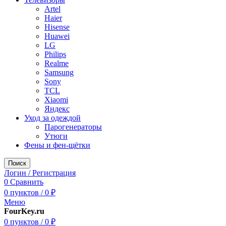
Artel
Haier
Hisense
Huawei
LG
Philips
Realme
Samsung
Sony
TCL
Xiaomi
Яндекс
Уход за одеждой
Парогенераторы
Утюги
Фены и фен-щётки
Поиск
Логин / Регистрация
0
Сравнить
0
пунктов
/
0
₽
Меню
FourKey.ru
0
пунктов
/
0
₽