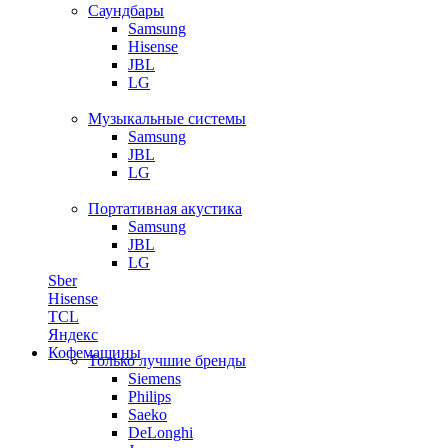
Саундбары
Samsung
Hisense
JBL
LG
Музыкальные системы
Samsung
JBL
LG
Портативная акустика
Samsung
JBL
LG
Sber
Hisense
TCL
Яндекс
Кофемашины
Только лучшие бренды
Siemens
Philips
Saeko
DeLonghi