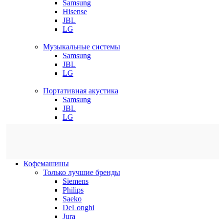
Samsung
Hisense
JBL
LG
Музыкальные системы
Samsung
JBL
LG
Портативная акустика
Samsung
JBL
LG
Кофемашины
Только лучшие бренды
Siemens
Philips
Saeko
DeLonghi
Jura