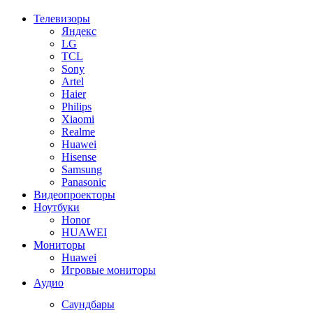
Телевизоры
Яндекс
LG
TCL
Sony
Artel
Haier
Philips
Xiaomi
Realme
Huawei
Hisense
Samsung
Panasonic
Видеопроекторы
Ноутбуки
Honor
HUAWEI
Мониторы
Huawei
Игровые мониторы
Аудио
Саундбары