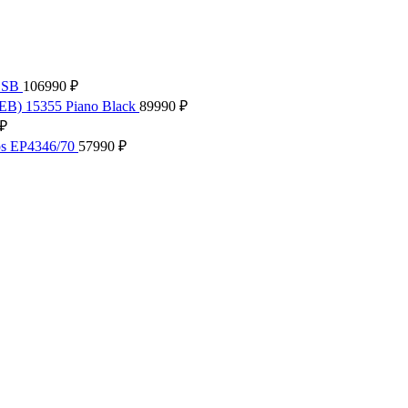
.SB
106990
₽
EB) 15355 Piano Black
89990
₽
₽
ps EP4346/70
57990
₽