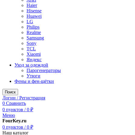
Haier
Hisense
Huawei
LG
Philips
Realme
Samsung
Sony
TCL
Xiaomi
Яндекс
Уход за одеждой
Парогенераторы
Утюги
Фены и фен-щётки
Поиск
Логин / Регистрация
0
Сравнить
0
пунктов
/
0
₽
Меню
FourKey.ru
0
пунктов
/
0
₽
Наш каталог