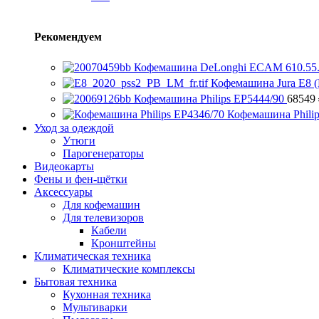
Рекомендуем
Кофемашина DeLonghi ECAM 610.55
Кофемашина Jura E8 (
Кофемашина Philips EP5444/90
68549
Кофемашина Phili
Уход за одеждой
Утюги
Парогенераторы
Видеокарты
Фены и фен-щётки
Аксессуары
Для кофемашин
Для телевизоров
Кабели
Кронштейны
Климатическая техника
Климатические комплексы
Бытовая техника
Кухонная техника
Мультиварки