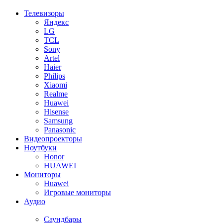
Телевизоры
Яндекс
LG
TCL
Sony
Artel
Haier
Philips
Xiaomi
Realme
Huawei
Hisense
Samsung
Panasonic
Видеопроекторы
Ноутбуки
Honor
HUAWEI
Мониторы
Huawei
Игровые мониторы
Аудио
Саундбары