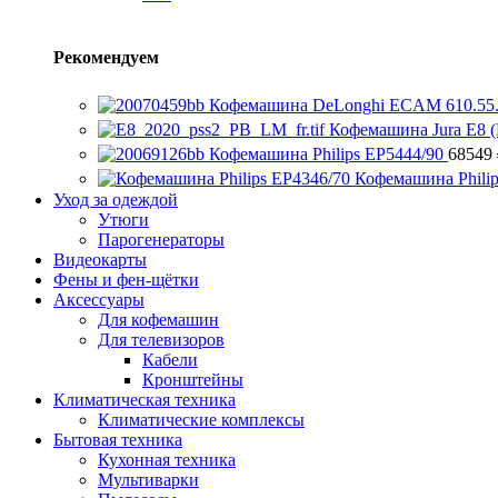
Рекомендуем
Кофемашина DeLonghi ECAM 610.55
Кофемашина Jura E8 (
Кофемашина Philips EP5444/90
68549
Кофемашина Phili
Уход за одеждой
Утюги
Парогенераторы
Видеокарты
Фены и фен-щётки
Аксессуары
Для кофемашин
Для телевизоров
Кабели
Кронштейны
Климатическая техника
Климатические комплексы
Бытовая техника
Кухонная техника
Мультиварки