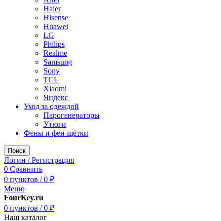
Haier
Hisense
Huawei
LG
Philips
Realme
Samsung
Sony
TCL
Xiaomi
Яндекс
Уход за одеждой
Парогенераторы
Утюги
Фены и фен-щётки
Поиск
Логин / Регистрация
0
Сравнить
0
пунктов
/
0
₽
Меню
FourKey.ru
0
пунктов
/
0
₽
Наш каталог