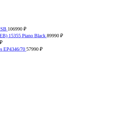
.SB
106990
₽
EB) 15355 Piano Black
89990
₽
₽
ps EP4346/70
57990
₽