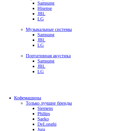
Samsung
Hisense
JBL
LG
Музыкальные системы
Samsung
JBL
LG
Портативная акустика
Samsung
JBL
LG
Кофемашины
Только лучшие бренды
Siemens
Philips
Saeko
DeLonghi
Jura