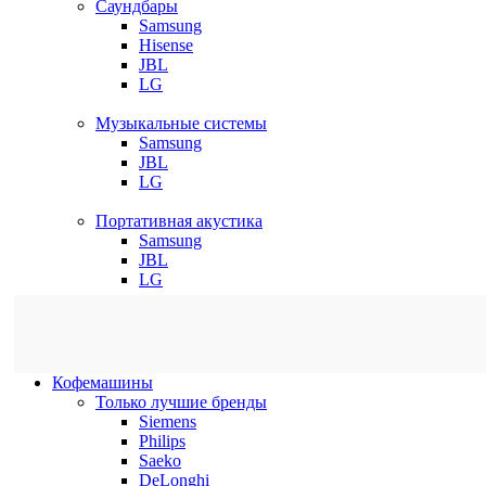
Саундбары
Samsung
Hisense
JBL
LG
Музыкальные системы
Samsung
JBL
LG
Портативная акустика
Samsung
JBL
LG
Кофемашины
Только лучшие бренды
Siemens
Philips
Saeko
DeLonghi