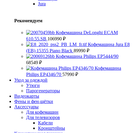
Jura
Рекомендуем
Кофемашина DeLonghi ECAM
610.55.SB
106990
₽
Кофемашина Jura E8
(EB) 15355 Piano Black
89990
₽
Кофемашина Philips EP5444/90
68549
₽
Кофемашина
Philips EP4346/70
57990
₽
Уход за одеждой
Утюги
Парогенераторы
Видеокарты
Фены и фен-щётки
Аксессуары
Для кофемашин
Для телевизоров
Кабели
Кронштейны