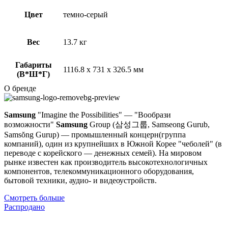
Цвет
темно-серый
Вес
13.7 кг
Габариты
1116.8 x 731 x 326.5 мм
(В*Ш*Г)
О бренде
Samsung
"Imagine the Possibilities" — "Вообрази
возможности"
Samsung
Group (삼성그룹, Samseong Gurub,
Samsŏng Gurup) — промышленный концерн(группа
компаний), один из крупнейших в Южной Корее "чеболей" (в
переводе с корейского — денежных семей). На мировом
рынке известен как производитель высокотехнологичных
компонентов, телекоммуникационного оборудования,
бытовой техники, аудио- и видеоустройств.
Смотреть больше
Распродано