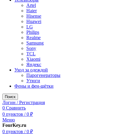
Artel
Haier
Hisense
Huawei
LG
Philips
Realme
Samsung
Sony
TCL
Xiaomi
Яндекс
Уход за одеждой
Парогенераторы
Утюги
Фены и фен-щётки
Поиск
Логин / Регистрация
0
Сравнить
0
пунктов
/
0
₽
Меню
FourKey.ru
0
пунктов
/
0
₽