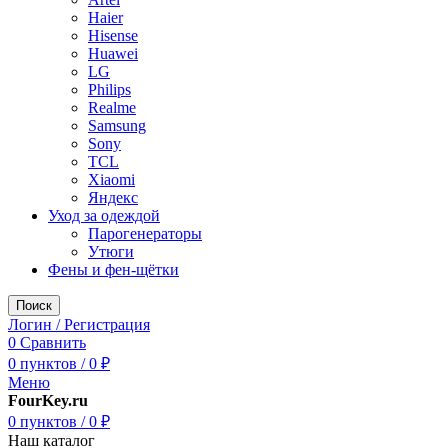
Haier
Hisense
Huawei
LG
Philips
Realme
Samsung
Sony
TCL
Xiaomi
Яндекс
Уход за одеждой
Парогенераторы
Утюги
Фены и фен-щётки
Поиск
Логин / Регистрация
0
Сравнить
0
пунктов
/
0
₽
Меню
FourKey.ru
0
пунктов
/
0
₽
Наш каталог