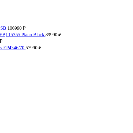
.SB
106990
₽
EB) 15355 Piano Black
89990
₽
₽
ps EP4346/70
57990
₽