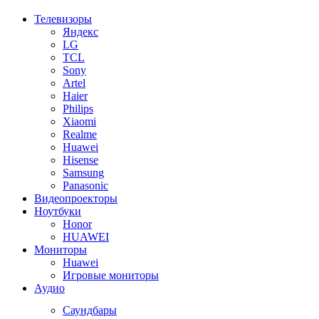
Телевизоры
Яндекс
LG
TCL
Sony
Artel
Haier
Philips
Xiaomi
Realme
Huawei
Hisense
Samsung
Panasonic
Видеопроекторы
Ноутбуки
Honor
HUAWEI
Мониторы
Huawei
Игровые мониторы
Аудио
Саундбары