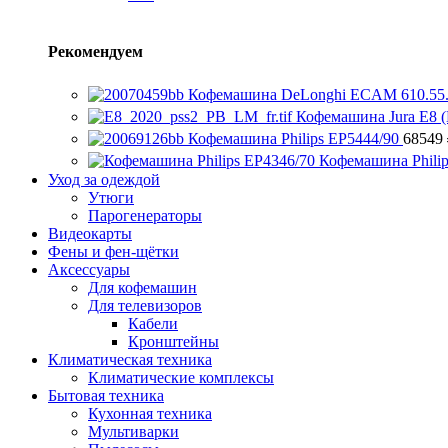
Рекомендуем
Кофемашина DeLonghi ECAM 610.55
Кофемашина Jura E8 (
Кофемашина Philips EP5444/90
68549
Кофемашина Phili
Уход за одеждой
Утюги
Парогенераторы
Видеокарты
Фены и фен-щётки
Аксессуары
Для кофемашин
Для телевизоров
Кабели
Кронштейны
Климатическая техника
Климатические комплексы
Бытовая техника
Кухонная техника
Мультиварки