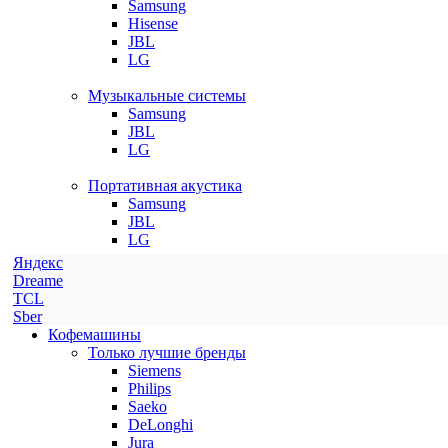
Samsung
Hisense
JBL
LG
Музыкальные системы
Samsung
JBL
LG
Портативная акустика
Samsung
JBL
LG
Яндекс
Dreame
TCL
Sber
Кофемашины
Только лучшие бренды
Siemens
Philips
Saeko
DeLonghi
Jura