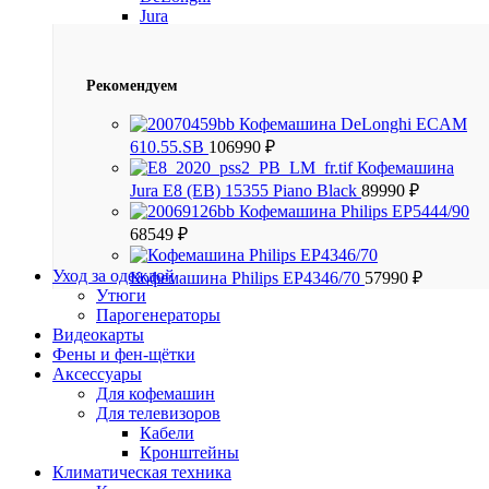
Jura
Рекомендуем
Кофемашина DeLonghi ECAM
610.55.SB
106990
₽
Кофемашина
Jura E8 (EB) 15355 Piano Black
89990
₽
Кофемашина Philips EP5444/90
68549
₽
Уход за одеждой
Кофемашина Philips EP4346/70
57990
₽
Утюги
Парогенераторы
Видеокарты
Фены и фен-щётки
Аксессуары
Для кофемашин
Для телевизоров
Кабели
Кронштейны
Климатическая техника