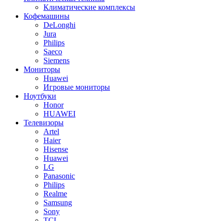
Климатические комплексы
Кофемашины
DeLonghi
Jura
Philips
Saeco
Siemens
Мониторы
Huawei
Игровые мониторы
Ноутбуки
Honor
HUAWEI
Телевизоры
Artel
Haier
Hisense
Huawei
LG
Panasonic
Philips
Realme
Samsung
Sony
TCL