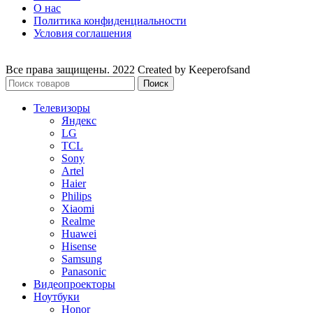
О нас
Политика конфиденциальности
Условия соглашения
Все права защищены. 2022 Created by Keeperofsand
Поиск
Телевизоры
Яндекс
LG
TCL
Sony
Artel
Haier
Philips
Xiaomi
Realme
Huawei
Hisense
Samsung
Panasonic
Видеопроекторы
Ноутбуки
Honor