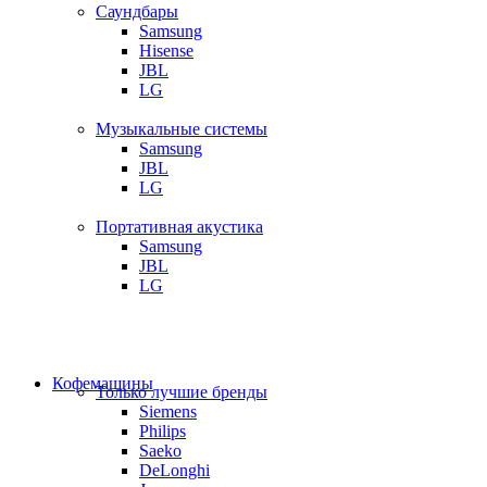
Саундбары
Samsung
Hisense
JBL
LG
Музыкальные системы
Samsung
JBL
LG
Портативная акустика
Samsung
JBL
LG
Кофемашины
Только лучшие бренды
Siemens
Philips
Saeko
DeLonghi