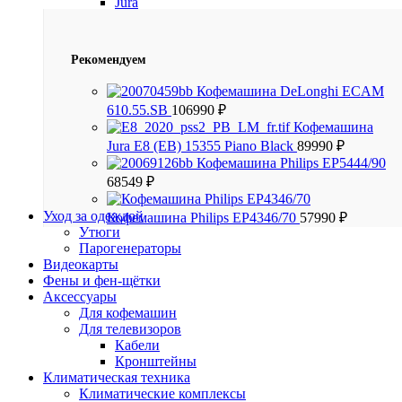
Jura
Рекомендуем
Кофемашина DeLonghi ECAM
610.55.SB
106990
₽
Кофемашина
Jura E8 (EB) 15355 Piano Black
89990
₽
Кофемашина Philips EP5444/90
68549
₽
Уход за одеждой
Кофемашина Philips EP4346/70
57990
₽
Утюги
Парогенераторы
Видеокарты
Фены и фен-щётки
Аксессуары
Для кофемашин
Для телевизоров
Кабели
Кронштейны
Климатическая техника
Климатические комплексы