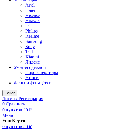
Artel
Haier
Hisense
Huawei
LG
Philips
Realme
Samsung
Sony
TCL
Xiaomi
Яндекс
Уход за одеждой
Парогенераторы
Утюги
Фены и фен-щётки
Поиск
Логин / Регистрация
0
Сравнить
0
пунктов
/
0
₽
Меню
FourKey.ru
0
пунктов
/
0
₽