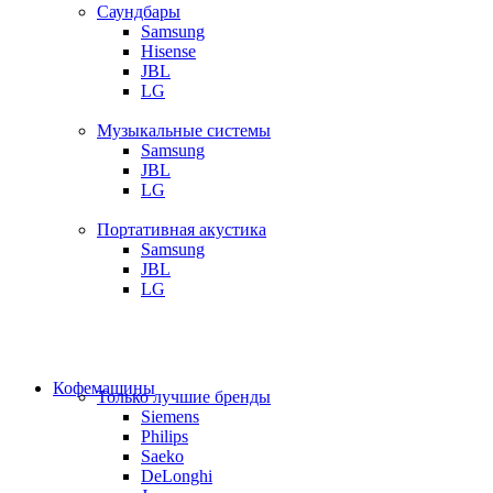
Саундбары
Samsung
Hisense
JBL
LG
Музыкальные системы
Samsung
JBL
LG
Портативная акустика
Samsung
JBL
LG
Кофемашины
Только лучшие бренды
Siemens
Philips
Saeko
DeLonghi