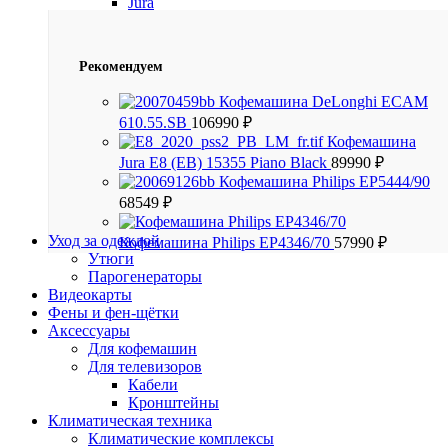
Jura
Рекомендуем
Кофемашина DeLonghi ECAM
610.55.SB
106990
₽
Кофемашина
Jura E8 (EB) 15355 Piano Black
89990
₽
Кофемашина Philips EP5444/90
68549
₽
Уход за одеждой
Кофемашина Philips EP4346/70
57990
₽
Утюги
Парогенераторы
Видеокарты
Фены и фен-щётки
Аксессуары
Для кофемашин
Для телевизоров
Кабели
Кронштейны
Климатическая техника
Климатические комплексы