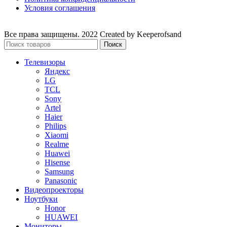
Условия соглашения
Все права защищены. 2022 Created by Keeperofsand
Поиск
Телевизоры
Яндекс
LG
TCL
Sony
Artel
Haier
Philips
Xiaomi
Realme
Huawei
Hisense
Samsung
Panasonic
Видеопроекторы
Ноутбуки
Honor
HUAWEI
Мониторы