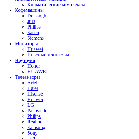
Климатические комплексы
Кофемашины
DeLonghi
Jura
Philips
Saeco
Siemens
Мониторы
Huawei
Игровые мониторы
Ноутбуки
Honor
HUAWEI
Телевизоры
Artel
Haier
Hisense
Huawei
LG
Panasonic
Philips
Realme
Samsung
Sony
TCL