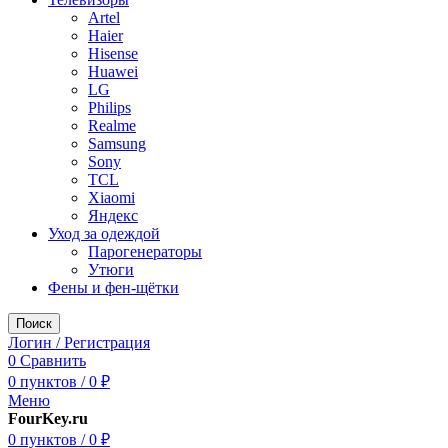
Artel
Haier
Hisense
Huawei
LG
Philips
Realme
Samsung
Sony
TCL
Xiaomi
Яндекс
Уход за одеждой
Парогенераторы
Утюги
Фены и фен-щётки
Поиск
Логин / Регистрация
0
Сравнить
0
пунктов
/
0
₽
Меню
FourKey.ru
0
пунктов
/
0
₽