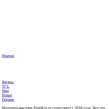
Hisense
Яндекс
TCL
Sber
Honor
Dreame
Интернет-магазин FourKey.ru существует с 2016 года. Все это