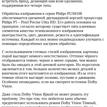
встретить бренд, делающий нам всем одолжение,
поддерживая все четыре типа.
Обработка изображения в серии Philips PUS8108
обеспечивается урезанной двухъядерной версией процессора
Philips P5 – Pixel Precise Ultra HD. Его работа основана на
принципе, согласно которому существует пять ключевых
элементов качества телевизионного изображения
(контрастность, цвет, движение, резкость и идентификация
источника. Каждый из них можно индивидуально улучшить с
помощью определённых настроек обработки.
С использованием готовых стилей изображения, картинка
порой выглядит немного неестественно. Оттенки чёрного
отображаются темнее, чернее и менее серыми, чем можно
было бы ожидать в этой ценовой категории. Но недостаток
заключается в том, большое количество мелких деталей в
конечном итоге вытесняется из изображения. Из-за этого
темные области выглядят полыми, пустыми и давящими.
Особенно неожиданно, если вы смотрите источник Dolby
Vision.
Даже стиль Dolby Vision Яркий не может решить эту
проблему. Это при том, что любители кино обычно
предпочитают использовать режим Dolby Vision Тёмный,