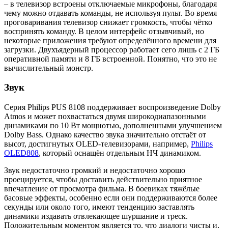
– в телевизор встроены отключаемые микрофоны, благодаря
чему можно отдавать команды, не используя пульт. Во время
проговаривания телевизор снижает громкость, чтобы чётко
воспринять команду. В целом интерфейс отзывчивый, но
некоторые приложения требуют определённого времени для
загрузки. Двухъядерный процессор работает сего лишь с 2 ГБ
оперативной памяти и 8 ГБ встроенной. Понятно, что это не
вычислительный монстр.
Звук
Серия Philips PUS 8108 поддерживает воспроизведение Dolby
Atmos и может похвастаться двумя широкодиапазонными
динамиками по 10 Вт мощнотью, дополненными улучшением
Dolby Bass. Однако качество звука значительно отстаёт от
высот, достигнутых OLED-телевизорами, например,
Philips
OLED808
, который оснащён отдельным НЧ динамиком.
Звук недостаточно громкий и недостаточно хорошо
проецируется, чтобы доставить действительно приятное
впечатление от просмотра фильма. В боевиках тяжёлые
басовые эффекты, особенно если они поддерживаются более
секунды или около того, имеют тенденцию заставлять
динамики издавать отвлекающее шуршание и треск.
Положительным моментом является то, что диалоги чисты и,