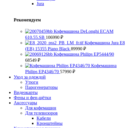
Jura
Рекомендуем
Кофемашина DeLonghi ECAM
610.55.SB
106990
₽
Кофемашина Jura E8
(EB) 15355 Piano Black
89990
₽
Кофемашина Philips EP5444/90
68549
₽
Кофемашина
Philips EP4346/70
57990
₽
Уход за одеждой
Утюги
Парогенераторы
Видеокарты
Фены и фен-щётки
Аксессуары
Для кофемашин
Для телевизоров
Кабели
Кронштейны