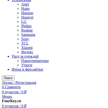
Artel
Haier
Hisense
Huawei
LG
Philips
Realme
Samsung
Sony
TCL
Xiaomi
Яндекс
Уход за одеждой
Парогенераторы
Утюги
Фены и фен-щётки
Поиск
Логин / Регистрация
0
Сравнить
0
пунктов
/
0
₽
Меню
FourKey.ru
0
пунктов
/
0
₽