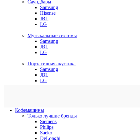
Саундбары
Samsung
Hisense
JBL
LG
Музыкальные системы
Samsung
JBL
LG
Портативная акустика
Samsung
JBL
LG
Кофемашины
Только лучшие бренды
Siemens
Philips
Saeko
DeLonghi