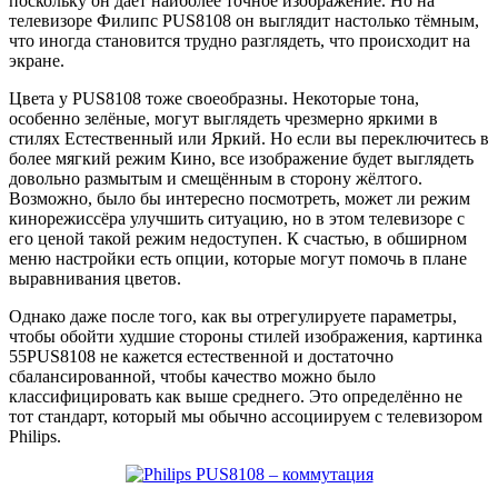
поскольку он дает наиболее точное изображение. Но на
телевизоре Филипс PUS8108 он выглядит настолько тёмным,
что иногда становится трудно разглядеть, что происходит на
экране.
Цвета у PUS8108 тоже своеобразны. Некоторые тона,
особенно зелёные, могут выглядеть чрезмерно яркими в
стилях Естественный или Яркий. Но если вы переключитесь в
более мягкий режим Кино, все изображение будет выглядеть
довольно размытым и смещённым в сторону жёлтого.
Возможно, было бы интересно посмотреть, может ли режим
кинорежиссёра улучшить ситуацию, но в этом телевизоре с
его ценой такой режим недоступен. К счастью, в обширном
меню настройки есть опции, которые могут помочь в плане
выравнивания цветов.
Однако даже после того, как вы отрегулируете параметры,
чтобы обойти худшие стороны стилей изображения, картинка
55PUS8108 не кажется естественной и достаточно
сбалансированной, чтобы качество можно было
классифицировать как выше среднего. Это определённо не
тот стандарт, который мы обычно ассоциируем с телевизором
Philips.