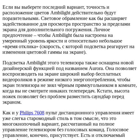
Если вы выберете последний вариант, точность и
расположение цветов Ambilight действительно будут
поразительными. Световое обрамление как бы расширяет
задействованное для просмотра пространство за пределами
экрана для дополнительного погружения. Личное
предпочтение – чтобы Ambilight была настроена на
умеренный уровень яркости и относительно небольшое
«время отклика» (скорость, с которой подсветка реагирует на
изменения цветовой гаммы на экране).
Подсветка Ambilight этого телевизора также оснащена новой
дизайнерской функцией под названием Aurora. Она позволяет
воспроизводить на экране широкий выбор бесплатных
видеороликов в режиме низкого энергопотребления, чтобы
экран телевизора не зиял чёрным прямоугольником в комнате,
когда вы не смотрите никаких телепередач. Кстати, высота
ножек позволяет без проблем разместить саундбар перед
экраном.
Как и у
Philips 7608
пульт дистанционного управления имеет
уже слегка старомодный стиль в том смысле, что это
многокнопочный вариант, рассчитанный на полное
управление телевизором без голосовых команд. Голосовое
управление, конечно, присутствует. Есть и отключаемый