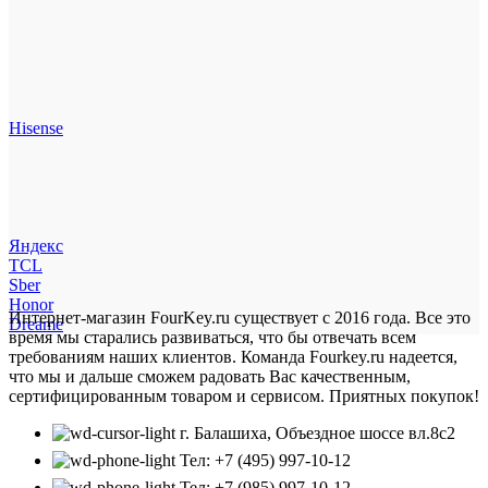
Hisense
Яндекс
TCL
Sber
Honor
Интернет-магазин FourKey.ru существует с 2016 года. Все это
Dreame
время мы старались развиваться, что бы отвечать всем
требованиям наших клиентов. Команда Fourkey.ru надеется,
что мы и дальше сможем радовать Вас качественным,
сертифицированным товаром и сервисом. Приятных покупок!
г. Балашиха, Объездное шоссе вл.8c2
Тел: +7 (495) 997-10-12
Тел: +7 (985) 997-10-12