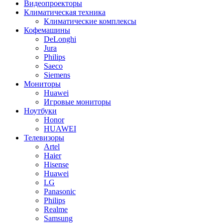
Видеопроекторы
Климатическая техника
Климатические комплексы
Кофемашины
DeLonghi
Jura
Philips
Saeco
Siemens
Мониторы
Huawei
Игровые мониторы
Ноутбуки
Honor
HUAWEI
Телевизоры
Artel
Haier
Hisense
Huawei
LG
Panasonic
Philips
Realme
Samsung