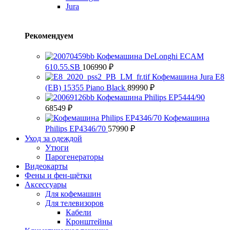
Jura
Рекомендуем
Кофемашина DeLonghi ECAM
610.55.SB
106990
₽
Кофемашина Jura E8
(EB) 15355 Piano Black
89990
₽
Кофемашина Philips EP5444/90
68549
₽
Кофемашина
Philips EP4346/70
57990
₽
Уход за одеждой
Утюги
Парогенераторы
Видеокарты
Фены и фен-щётки
Аксессуары
Для кофемашин
Для телевизоров
Кабели
Кронштейны