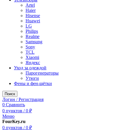
Artel
Haier
Hisense
Huawei
LG
Philips
Realme
Samsung
Sony
TCL
Xiaomi
Яндекс
Уход за одеждой
Парогенераторы
Утюги
Фены и фен-щётки
Поиск
Логин / Регистрация
0
Сравнить
0
пунктов
/
0
₽
Меню
FourKey.ru
0
пунктов
/
0
₽