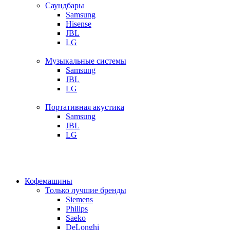
Саундбары
Samsung
Hisense
JBL
LG
Музыкальные системы
Samsung
JBL
LG
Портативная акустика
Samsung
JBL
LG
Кофемашины
Только лучшие бренды
Siemens
Philips
Saeko
DeLonghi