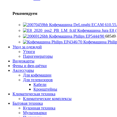
Рекомендуем
Кофемашина DeLonghi ECAM 610.55
Кофемашина Jura E8 (
Кофемашина Philips EP5444/90
68549
Кофемашина Phili
Уход за одеждой
Утюги
Парогенераторы
Видеокарты
Фены и фен-щётки
Аксессуары
Для кофемашин
Для телевизоров
Кабели
Кронштейны
Климатическая техника
Климатические комплексы
Бытовая техника
Кухонная техника
Мультиварки