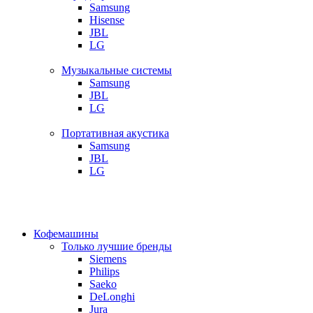
Samsung
Hisense
JBL
LG
Музыкальные системы
Samsung
JBL
LG
Портативная акустика
Samsung
JBL
LG
Кофемашины
Только лучшие бренды
Siemens
Philips
Saeko
DeLonghi
Jura