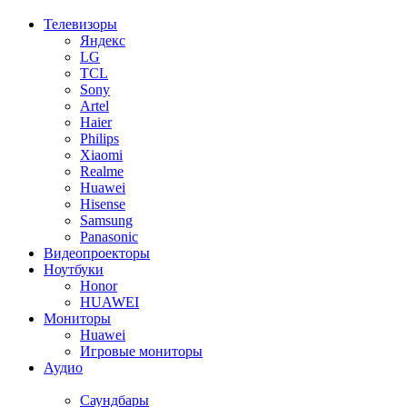
Телевизоры
Яндекс
LG
TCL
Sony
Artel
Haier
Philips
Xiaomi
Realme
Huawei
Hisense
Samsung
Panasonic
Видеопроекторы
Ноутбуки
Honor
HUAWEI
Мониторы
Huawei
Игровые мониторы
Аудио
Саундбары