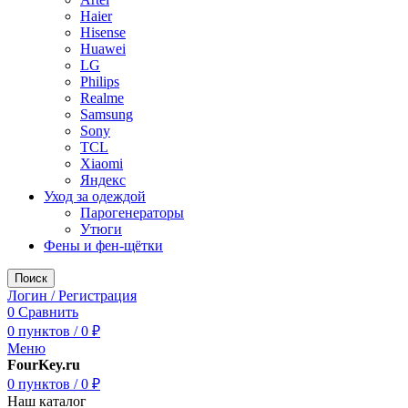
Haier
Hisense
Huawei
LG
Philips
Realme
Samsung
Sony
TCL
Xiaomi
Яндекс
Уход за одеждой
Парогенераторы
Утюги
Фены и фен-щётки
Поиск
Логин / Регистрация
0
Сравнить
0
пунктов
/
0
₽
Меню
FourKey.ru
0
пунктов
/
0
₽
Наш каталог