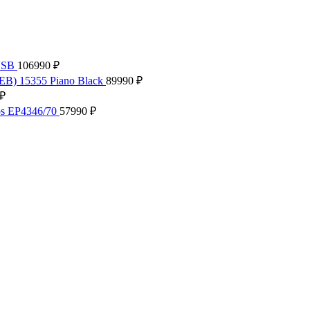
.SB
106990
₽
EB) 15355 Piano Black
89990
₽
₽
ps EP4346/70
57990
₽