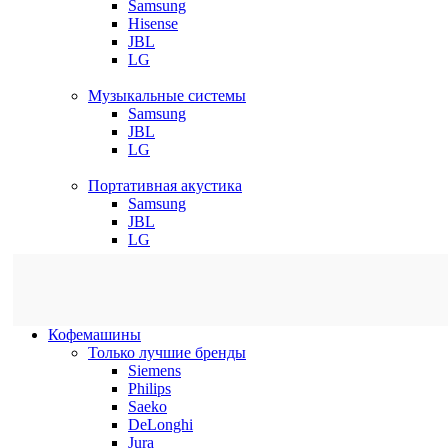
Samsung
Hisense
JBL
LG
Музыкальные системы
Samsung
JBL
LG
Портативная акустика
Samsung
JBL
LG
Кофемашины
Только лучшие бренды
Siemens
Philips
Saeko
DeLonghi
Jura