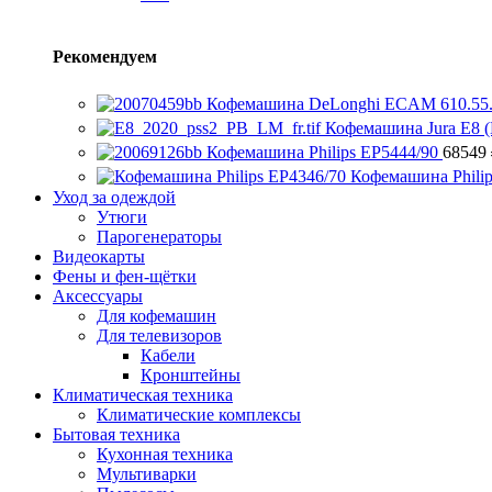
Рекомендуем
Кофемашина DeLonghi ECAM 610.55
Кофемашина Jura E8 (
Кофемашина Philips EP5444/90
68549
Кофемашина Phili
Уход за одеждой
Утюги
Парогенераторы
Видеокарты
Фены и фен-щётки
Аксессуары
Для кофемашин
Для телевизоров
Кабели
Кронштейны
Климатическая техника
Климатические комплексы
Бытовая техника
Кухонная техника
Мультиварки