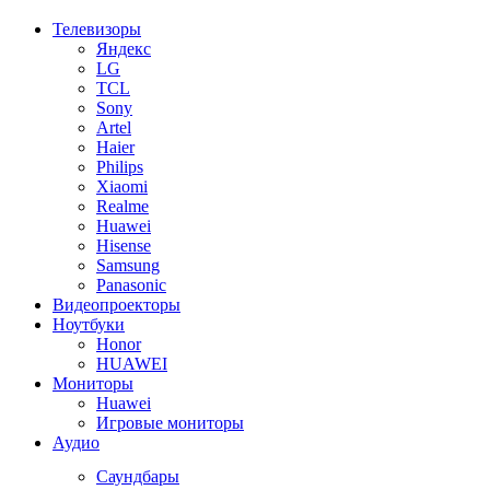
Телевизоры
Яндекс
LG
TCL
Sony
Artel
Haier
Philips
Xiaomi
Realme
Huawei
Hisense
Samsung
Panasonic
Видеопроекторы
Ноутбуки
Honor
HUAWEI
Мониторы
Huawei
Игровые мониторы
Аудио
Саундбары