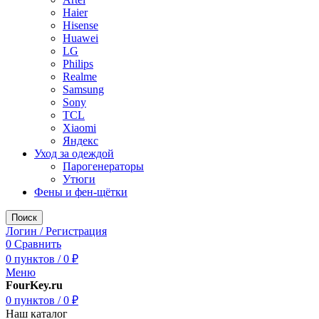
Haier
Hisense
Huawei
LG
Philips
Realme
Samsung
Sony
TCL
Xiaomi
Яндекс
Уход за одеждой
Парогенераторы
Утюги
Фены и фен-щётки
Поиск
Логин / Регистрация
0
Сравнить
0
пунктов
/
0
₽
Меню
FourKey.ru
0
пунктов
/
0
₽
Наш каталог