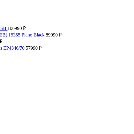
.SB
106990
₽
EB) 15355 Piano Black
89990
₽
₽
ps EP4346/70
57990
₽