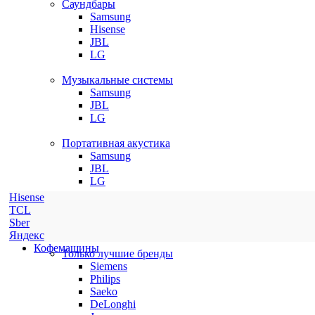
Саундбары
Samsung
Hisense
JBL
LG
Музыкальные системы
Samsung
JBL
LG
Портативная акустика
Samsung
JBL
LG
Hisense
TCL
Sber
Яндекс
Кофемашины
Только лучшие бренды
Siemens
Philips
Saeko
DeLonghi