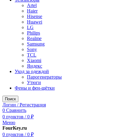
Artel
Haier
Hisense
Huawei
LG
Philips
Realme
Samsung
Sony
TCL
Xiaomi
Яндекс
Уход за одеждой
Парогенераторы
Утюги
Фены и фен-щётки
Поиск
Логин / Регистрация
0
Сравнить
0
пунктов
/
0
₽
Меню
FourKey.ru
0
пунктов
/
0
₽