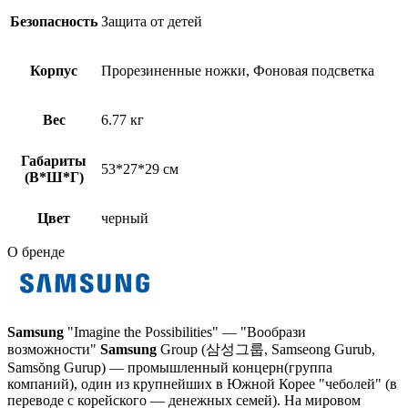
Безопасность
Защита от детей
Корпус
Прорезиненные ножки, Фоновая подсветка
Вес
6.77 кг
Габариты
53*27*29 см
(В*Ш*Г)
Цвет
черный
О бренде
Samsung
"Imagine the Possibilities" — "Вообрази
возможности"
Samsung
Group (삼성그룹, Samseong Gurub,
Samsŏng Gurup) — промышленный концерн(группа
компаний), один из крупнейших в Южной Корее "чеболей" (в
переводе с корейского — денежных семей). На мировом