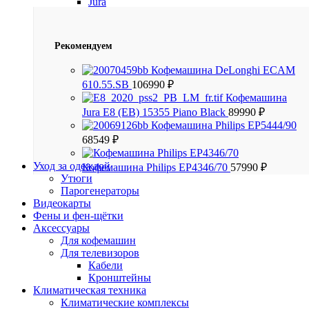
Jura
Рекомендуем
Кофемашина DeLonghi ECAM
610.55.SB
106990
₽
Кофемашина
Jura E8 (EB) 15355 Piano Black
89990
₽
Кофемашина Philips EP5444/90
68549
₽
Уход за одеждой
Кофемашина Philips EP4346/70
57990
₽
Утюги
Парогенераторы
Видеокарты
Фены и фен-щётки
Аксессуары
Для кофемашин
Для телевизоров
Кабели
Кронштейны
Климатическая техника
Климатические комплексы