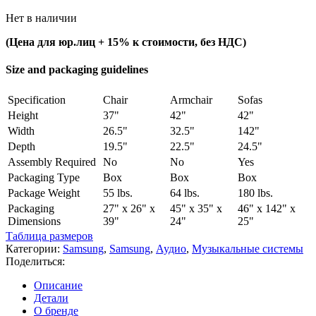
Нет в наличии
(Цена для юр.лиц +
15% к стоимости, без НДС)
Size and packaging guidelines
Specification
Chair
Armchair
Sofas
Height
37"
42"
42"
Width
26.5"
32.5"
142"
Depth
19.5"
22.5"
24.5"
Assembly Required
No
No
Yes
Packaging Type
Box
Box
Box
Package Weight
55 lbs.
64 lbs.
180 lbs.
Packaging
27" x 26" x
45" x 35" x
46" x 142" x
Dimensions
39"
24"
25"
Таблица размеров
Категории:
Samsung
,
Samsung
,
Аудио
,
Музыкальные системы
Поделиться:
Описание
Детали
О бренде