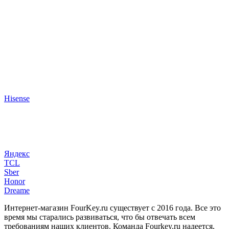
Hisense
Яндекс
TCL
Sber
Honor
Dreame
Интернет-магазин FourKey.ru существует с 2016 года. Все это
время мы старались развиваться, что бы отвечать всем
требованиям наших клиентов. Команда Fourkey.ru надеется,