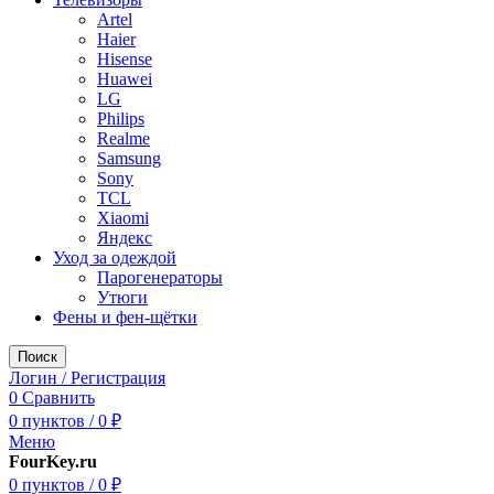
Artel
Haier
Hisense
Huawei
LG
Philips
Realme
Samsung
Sony
TCL
Xiaomi
Яндекс
Уход за одеждой
Парогенераторы
Утюги
Фены и фен-щётки
Поиск
Логин / Регистрация
0
Сравнить
0
пунктов
/
0
₽
Меню
FourKey.ru
0
пунктов
/
0
₽