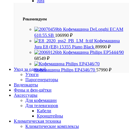
Jura
Рекомендуем
Кофемашина DeLonghi ECAM
610.55.SB
106990
₽
Кофемашина
Jura E8 (EB) 15355 Piano Black
89990
₽
Кофемашина Philips EP5444/90
68549
₽
Уход за одеждой
Кофемашина Philips EP4346/70
57990
₽
Утюги
Парогенераторы
Видеокарты
Фены и фен-щётки
Аксессуары
Для кофемашин
Для телевизоров
Кабели
Кронштейны
Климатическая техника
Климатические комплексы