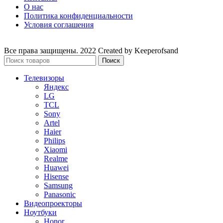
О нас
Политика конфиденциальности
Условия соглашения
Все права защищены. 2022 Created by Keeperofsand
Поиск
Телевизоры
Яндекс
LG
TCL
Sony
Artel
Haier
Philips
Xiaomi
Realme
Huawei
Hisense
Samsung
Panasonic
Видеопроекторы
Ноутбуки
Honor