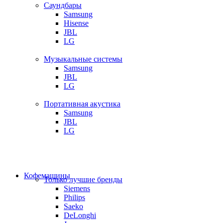
Саундбары
Samsung
Hisense
JBL
LG
Музыкальные системы
Samsung
JBL
LG
Портативная акустика
Samsung
JBL
LG
Кофемашины
Только лучшие бренды
Siemens
Philips
Saeko
DeLonghi