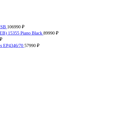
.SB
106990
₽
EB) 15355 Piano Black
89990
₽
₽
ps EP4346/70
57990
₽