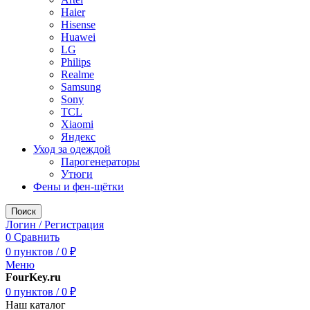
Haier
Hisense
Huawei
LG
Philips
Realme
Samsung
Sony
TCL
Xiaomi
Яндекс
Уход за одеждой
Парогенераторы
Утюги
Фены и фен-щётки
Поиск
Логин / Регистрация
0
Сравнить
0
пунктов
/
0
₽
Меню
FourKey.ru
0
пунктов
/
0
₽
Наш каталог