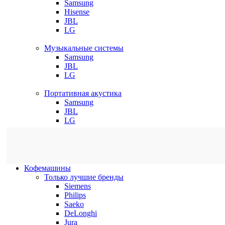
Samsung
Hisense
JBL
LG
Музыкальные системы
Samsung
JBL
LG
Портативная акустика
Samsung
JBL
LG
Кофемашины
Только лучшие бренды
Siemens
Philips
Saeko
DeLonghi
Jura