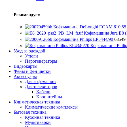
Рекомендуем
Кофемашина DeLonghi ECAM 610.55
Кофемашина Jura E8 (
Кофемашина Philips EP5444/90
68549
Кофемашина Phili
Уход за одеждой
Утюги
Парогенераторы
Видеокарты
Фены и фен-щётки
Аксессуары
Для кофемашин
Для телевизоров
Кабели
Кронштейны
Климатическая техника
Климатические комплексы
Бытовая техника
Кухонная техника
Мультиварки