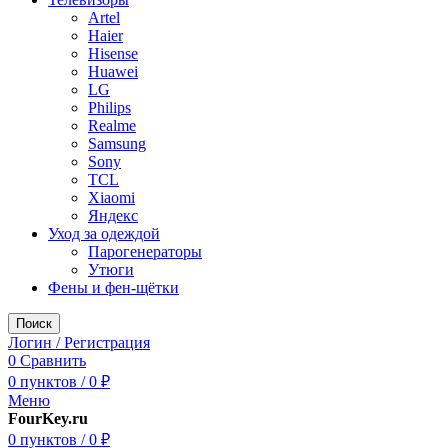
Artel
Haier
Hisense
Huawei
LG
Philips
Realme
Samsung
Sony
TCL
Xiaomi
Яндекс
Уход за одеждой
Парогенераторы
Утюги
Фены и фен-щётки
Поиск
Логин / Регистрация
0
Сравнить
0
пунктов
/
0
₽
Меню
FourKey.ru
0
пунктов
/
0
₽