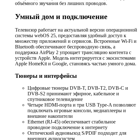
объёмного звучания без лишних проводов.
Умный дом и подключение
Телевизор работает на актуальной версии операционной
системы webOS 25, предоставляя удобный доступ к
множеству приложений и сервисов. Встроенные Wi-Fi и
Bluetooth обеспечивают беспроводную связь, а
поддержка AirPlay 2 упрощает трансляцию контента с
устройств Apple. Модель интегрируется с экосистемами
Apple HomeKit и Google, становясь частью умного дома.
Тюнеры и интерфейсы
Цифровые тюнеры DVB-T, DVB-T2, DVB-C и
DVB-S2 принимают эфирное, кабельное и
спутниковое телевидение
Четыре HDMI-порта и три USB Type-A позволяют
подключать игровые консоли, медиаплееры и
внешние накопители
Ethernet (RJ-45) обеспечивает стабильное
проводное подключение к интернету
Оптический аудиовыход S/PDIF подходит для
внешних аудиосистем