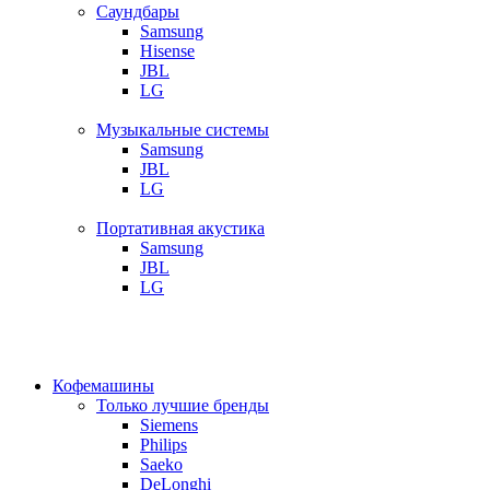
Саундбары
Samsung
Hisense
JBL
LG
Музыкальные системы
Samsung
JBL
LG
Портативная акустика
Samsung
JBL
LG
Кофемашины
Только лучшие бренды
Siemens
Philips
Saeko
DeLonghi