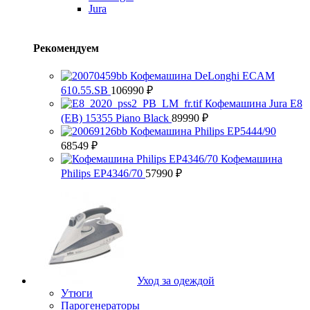
Jura
Рекомендуем
Кофемашина DeLonghi ECAM
610.55.SB
106990
₽
Кофемашина Jura E8
(EB) 15355 Piano Black
89990
₽
Кофемашина Philips EP5444/90
68549
₽
Кофемашина
Philips EP4346/70
57990
₽
Уход за одеждой
Утюги
Парогенераторы