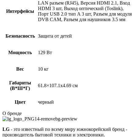
LAN разъем (RJ45), Версия HDMI 2.1, Вход
HDMI 3 шт, Выход оптический (Toslink),
Интерфейсы
Порт USB 2.0 тип A 3 шт, Разъем для модуля
DVB CAM, Разъем для наушников 3.5 мм
Безопасность
Защита от детей
Мощность
129 Вт
Вес
10 кг
Габариты
61.8×107.1х4.69 см
(В*Ш*Г)
Цвет
черный
О бренде
LG
- это известный по всему миру южнокорейский бренд -
производитель бытовой техники и электроники.