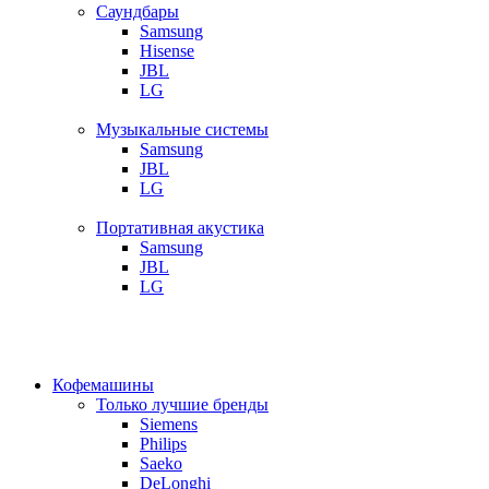
Саундбары
Samsung
Hisense
JBL
LG
Музыкальные системы
Samsung
JBL
LG
Портативная акустика
Samsung
JBL
LG
Кофемашины
Только лучшие бренды
Siemens
Philips
Saeko
DeLonghi