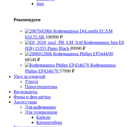
Jura
Рекомендуем
Кофемашина DeLonghi ECAM
610.55.SB
106990
₽
Кофемашина Jura E8
(EB) 15355 Piano Black
89990
₽
Кофемашина Philips EP5444/90
68549
₽
Кофемашина
Philips EP4346/70
57990
₽
Уход за одеждой
Утюги
Парогенераторы
Видеокарты
Фены и фен-щётки
Аксессуары
Для кофемашин
Для телевизоров
Кабели
Кронштейны