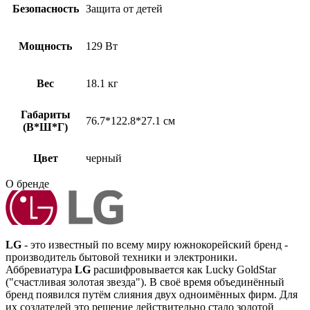
Безопасность
Защита от детей
Мощность
129 Вт
Вес
18.1 кг
Габариты
76.7*122.8*27.1 см
(В*Ш*Г)
Цвет
черный
О бренде
LG
- это известный по всему миру южнокорейский бренд -
производитель бытовой техники и электроники.
Аббревиатура
LG
расшифровывается как Lucky GoldStar
("счастливая золотая звезда"). В своё время объединённый
бренд появился путём слияния двух одноимённых фирм. Для
их создателей это решение действительно стало золотой