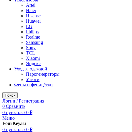
Artel
Haier
Hisense
Huawei
LG
Philips
Realme
Samsung
Sony
TCL
Xiaomi
Яндекс
Уход за одеждой
Парогенераторы
Утюги
Фены и фен-щётки
Поиск
Логин / Регистрация
0
Сравнить
0
пунктов
/
0
₽
Меню
FourKey.ru
0
пунктов
/
0
₽