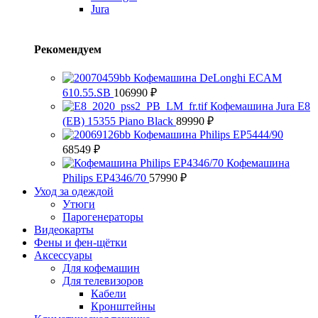
Jura
Рекомендуем
Кофемашина DeLonghi ECAM
610.55.SB
106990
₽
Кофемашина Jura E8
(EB) 15355 Piano Black
89990
₽
Кофемашина Philips EP5444/90
68549
₽
Кофемашина
Philips EP4346/70
57990
₽
Уход за одеждой
Утюги
Парогенераторы
Видеокарты
Фены и фен-щётки
Аксессуары
Для кофемашин
Для телевизоров
Кабели
Кронштейны