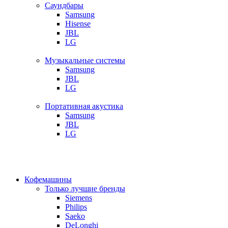
Саундбары
Samsung
Hisense
JBL
LG
Музыкальные системы
Samsung
JBL
LG
Портативная акустика
Samsung
JBL
LG
Кофемашины
Только лучшие бренды
Siemens
Philips
Saeko
DeLonghi