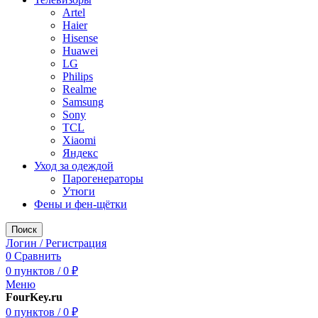
Artel
Haier
Hisense
Huawei
LG
Philips
Realme
Samsung
Sony
TCL
Xiaomi
Яндекс
Уход за одеждой
Парогенераторы
Утюги
Фены и фен-щётки
Поиск
Логин / Регистрация
0
Сравнить
0
пунктов
/
0
₽
Меню
FourKey.ru
0
пунктов
/
0
₽