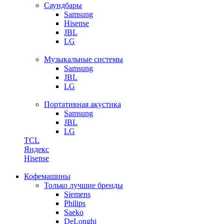
Саундбары
Samsung
Hisense
JBL
LG
Музыкальные системы
Samsung
JBL
LG
Портативная акустика
Samsung
JBL
LG
TCL
Яндекс
Hisense
Кофемашины
Только лучшие бренды
Siemens
Philips
Saeko
DeLonghi