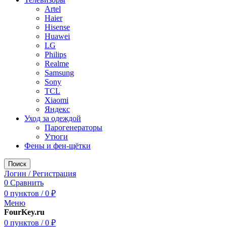
Artel
Haier
Hisense
Huawei
LG
Philips
Realme
Samsung
Sony
TCL
Xiaomi
Яндекс
Уход за одеждой
Парогенераторы
Утюги
Фены и фен-щётки
Поиск
Логин / Регистрация
0
Сравнить
0
пунктов
/
0
₽
Меню
FourKey.ru
0
пунктов
/
0
₽