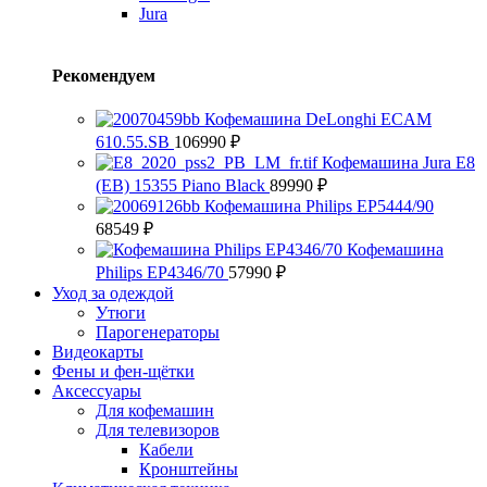
Jura
Рекомендуем
Кофемашина DeLonghi ECAM
610.55.SB
106990
₽
Кофемашина Jura E8
(EB) 15355 Piano Black
89990
₽
Кофемашина Philips EP5444/90
68549
₽
Кофемашина
Philips EP4346/70
57990
₽
Уход за одеждой
Утюги
Парогенераторы
Видеокарты
Фены и фен-щётки
Аксессуары
Для кофемашин
Для телевизоров
Кабели
Кронштейны