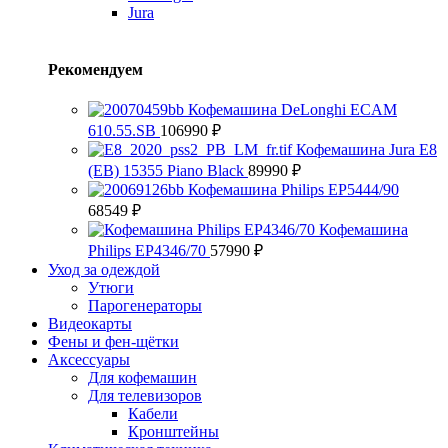
Jura
Рекомендуем
Кофемашина DeLonghi ECAM
610.55.SB
106990
₽
Кофемашина Jura E8
(EB) 15355 Piano Black
89990
₽
Кофемашина Philips EP5444/90
68549
₽
Кофемашина
Philips EP4346/70
57990
₽
Уход за одеждой
Утюги
Парогенераторы
Видеокарты
Фены и фен-щётки
Аксессуары
Для кофемашин
Для телевизоров
Кабели
Кронштейны