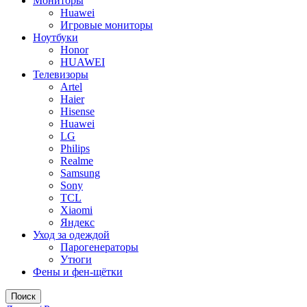
Мониторы
Huawei
Игровые мониторы
Ноутбуки
Honor
HUAWEI
Телевизоры
Artel
Haier
Hisense
Huawei
LG
Philips
Realme
Samsung
Sony
TCL
Xiaomi
Яндекс
Уход за одеждой
Парогенераторы
Утюги
Фены и фен-щётки
Поиск