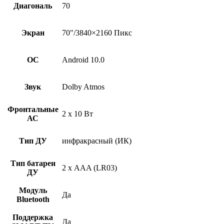
Диагональ
70
Экран
70"/3840×2160 Пикс
ОС
Android 10.0
Звук
Dolby Atmos
Фронтальные
2 x 10 Вт
АС
Тип ДУ
инфракрасный (ИК)
Тип батареи
2 х AAA (LR03)
ДУ
Модуль
Да
Bluetooth
Поддержка
Да