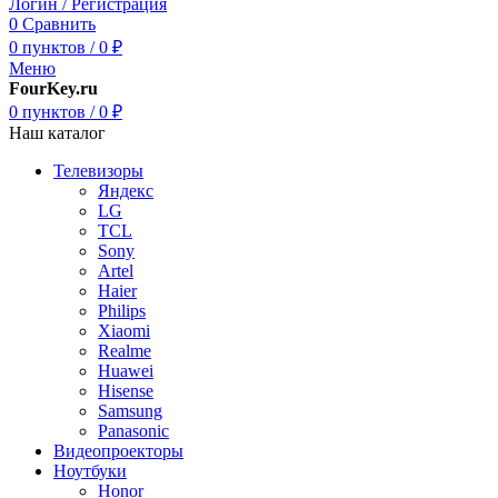
Логин / Регистрация
0
Сравнить
0
пунктов
/
0
₽
Меню
FourKey.ru
0
пунктов
/
0
₽
Наш каталог
Телевизоры
Яндекс
LG
TCL
Sony
Artel
Haier
Philips
Xiaomi
Realme
Huawei
Hisense
Samsung
Panasonic
Видеопроекторы
Ноутбуки
Honor