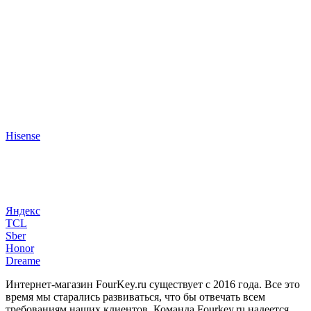
Hisense
Яндекс
TCL
Sber
Honor
Dreame
Интернет-магазин FourKey.ru существует с 2016 года. Все это
время мы старались развиваться, что бы отвечать всем
требованиям наших клиентов. Команда Fourkey.ru надеется,