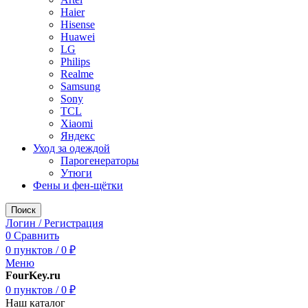
Haier
Hisense
Huawei
LG
Philips
Realme
Samsung
Sony
TCL
Xiaomi
Яндекс
Уход за одеждой
Парогенераторы
Утюги
Фены и фен-щётки
Поиск
Логин / Регистрация
0
Сравнить
0
пунктов
/
0
₽
Меню
FourKey.ru
0
пунктов
/
0
₽
Наш каталог