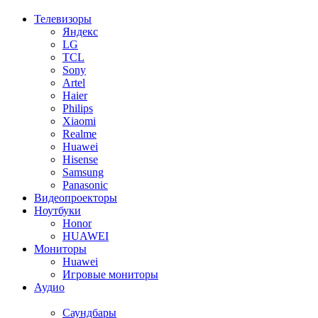
Телевизоры
Яндекс
LG
TCL
Sony
Artel
Haier
Philips
Xiaomi
Realme
Huawei
Hisense
Samsung
Panasonic
Видеопроекторы
Ноутбуки
Honor
HUAWEI
Мониторы
Huawei
Игровые мониторы
Аудио
Саундбары