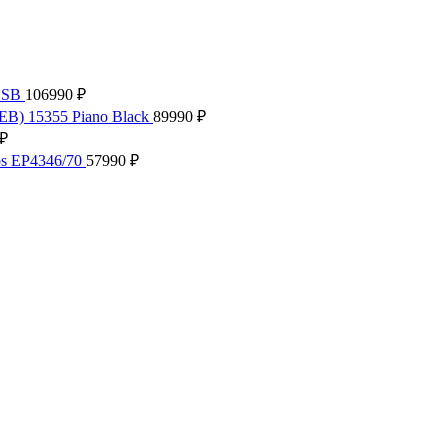
.SB
106990
₽
EB) 15355 Piano Black
89990
₽
₽
ps EP4346/70
57990
₽