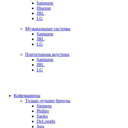
Samsung
Hisense
JBL
LG
Музыкальные системы
Samsung
JBL
LG
Портативная акустика
Samsung
JBL
LG
Кофемашины
Только лучшие бренды
Siemens
Philips
Saeko
DeLonghi
Jura