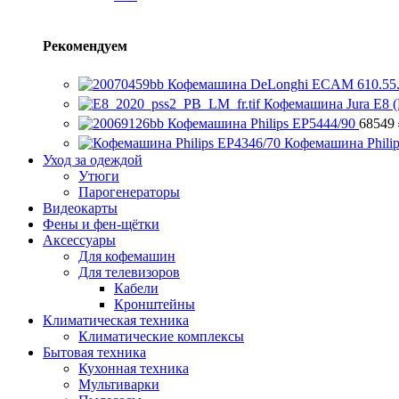
Рекомендуем
Кофемашина DeLonghi ECAM 610.55
Кофемашина Jura E8 (
Кофемашина Philips EP5444/90
68549
Кофемашина Phili
Уход за одеждой
Утюги
Парогенераторы
Видеокарты
Фены и фен-щётки
Аксессуары
Для кофемашин
Для телевизоров
Кабели
Кронштейны
Климатическая техника
Климатические комплексы
Бытовая техника
Кухонная техника
Мультиварки