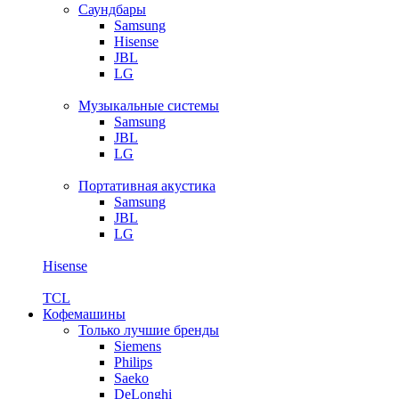
Саундбары
Samsung
Hisense
JBL
LG
Музыкальные системы
Samsung
JBL
LG
Портативная акустика
Samsung
JBL
LG
Hisense
TCL
Кофемашины
Только лучшие бренды
Siemens
Philips
Saeko
DeLonghi