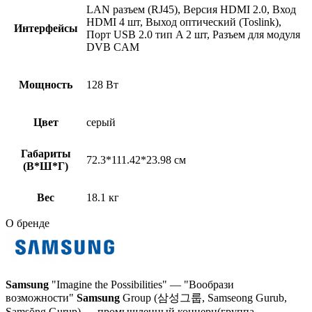
LAN разъем (RJ45), Версия HDMI 2.0, Вход
HDMI 4 шт, Выход оптический (Toslink),
Интерфейсы
Порт USB 2.0 тип A 2 шт, Разъем для модуля
DVB CAM
Мощность
128 Вт
Цвет
серый
Габариты
72.3*111.42*23.98 см
(В*Ш*Г)
Вес
18.1 кг
О бренде
Samsung
"Imagine the Possibilities" — "Вообрази
возможности"
Samsung
Group (삼성그룹, Samseong Gurub,
Samsŏng Gurup) — промышленный концерн(группа