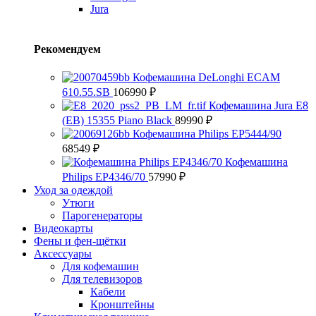
Jura
Рекомендуем
Кофемашина DeLonghi ECAM
610.55.SB
106990
₽
Кофемашина Jura E8
(EB) 15355 Piano Black
89990
₽
Кофемашина Philips EP5444/90
68549
₽
Кофемашина
Philips EP4346/70
57990
₽
Уход за одеждой
Утюги
Парогенераторы
Видеокарты
Фены и фен-щётки
Аксессуары
Для кофемашин
Для телевизоров
Кабели
Кронштейны