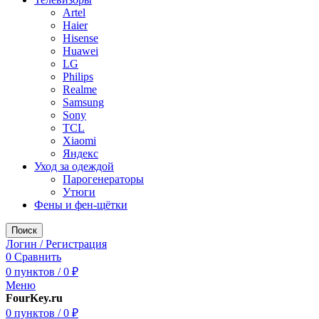
Artel
Haier
Hisense
Huawei
LG
Philips
Realme
Samsung
Sony
TCL
Xiaomi
Яндекс
Уход за одеждой
Парогенераторы
Утюги
Фены и фен-щётки
Поиск
Логин / Регистрация
0
Сравнить
0
пунктов
/
0
₽
Меню
FourKey.ru
0
пунктов
/
0
₽