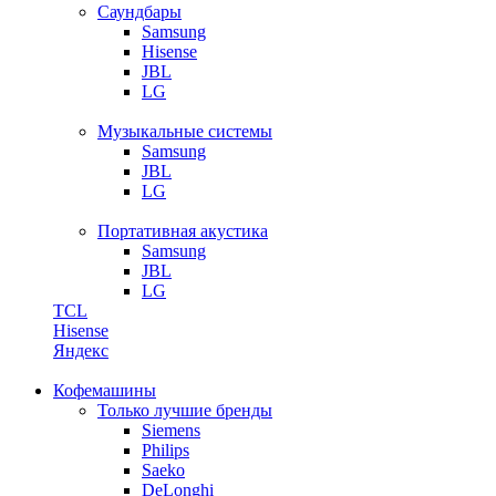
Саундбары
Samsung
Hisense
JBL
LG
Музыкальные системы
Samsung
JBL
LG
Портативная акустика
Samsung
JBL
LG
TCL
Hisense
Яндекс
Кофемашины
Только лучшие бренды
Siemens
Philips
Saeko
DeLonghi