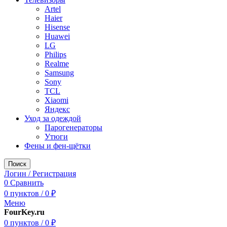
Artel
Haier
Hisense
Huawei
LG
Philips
Realme
Samsung
Sony
TCL
Xiaomi
Яндекс
Уход за одеждой
Парогенераторы
Утюги
Фены и фен-щётки
Поиск
Логин / Регистрация
0
Сравнить
0
пунктов
/
0
₽
Меню
FourKey.ru
0
пунктов
/
0
₽