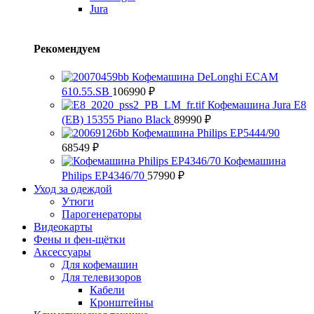
Jura
Рекомендуем
Кофемашина DeLonghi ECAM
610.55.SB
106990
₽
Кофемашина Jura E8
(EB) 15355 Piano Black
89990
₽
Кофемашина Philips EP5444/90
68549
₽
Кофемашина
Philips EP4346/70
57990
₽
Уход за одеждой
Утюги
Парогенераторы
Видеокарты
Фены и фен-щётки
Аксессуары
Для кофемашин
Для телевизоров
Кабели
Кронштейны