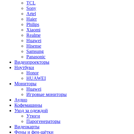
TCL
Sony
Artel
Haier
Philips
Xiaomi
Realme
Huawei
Hisense
Samsung
Panasonic
Видеопроекторы
Ноутбуки
Honor
HUAWEI
Мониторы
Huawei
Игровые мониторы
Аудио
Кофемашины
Уход за одеждой
Утюги
Парогенераторы
Видеокарты
Фены и фен-щётки