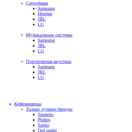
Саундбары
Samsung
Hisense
JBL
LG
Музыкальные системы
Samsung
JBL
LG
Портативная акустика
Samsung
JBL
LG
Кофемашины
Только лучшие бренды
Siemens
Philips
Saeko
DeLonghi