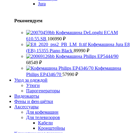
Jura
Рекомендуем
Кофемашина DeLonghi ECAM
610.55.SB
106990
₽
Кофемашина Jura E8
(EB) 15355 Piano Black
89990
₽
Кофемашина Philips EP5444/90
68549
₽
Кофемашина
Philips EP4346/70
57990
₽
Уход за одеждой
Утюги
Парогенераторы
Видеокарты
Фены и фен-щётки
Аксессуары
Для кофемашин
Для телевизоров
Кабели
Кронштейны