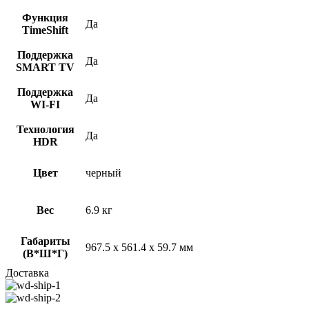
Функция
Да
TimeShift
Поддержка
Да
SMART TV
Поддержка
Да
WI-FI
Технология
Да
HDR
Цвет
черный
Вес
6.9 кг
Габариты
967.5 x 561.4 x 59.7 мм
(В*Ш*Г)
Доставка