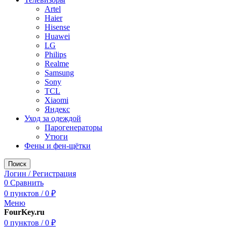
Artel
Haier
Hisense
Huawei
LG
Philips
Realme
Samsung
Sony
TCL
Xiaomi
Яндекс
Уход за одеждой
Парогенераторы
Утюги
Фены и фен-щётки
Поиск
Логин / Регистрация
0
Сравнить
0
пунктов
/
0
₽
Меню
FourKey.ru
0
пунктов
/
0
₽