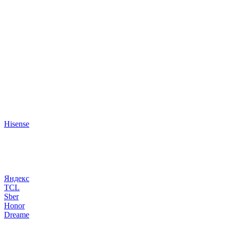
Hisense
Яндекс
TCL
Sber
Honor
Dreame