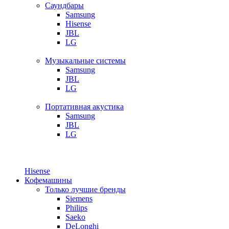
Саундбары
Samsung
Hisense
JBL
LG
Музыкальные системы
Samsung
JBL
LG
Портативная акустика
Samsung
JBL
LG
Hisense
Кофемашины
Только лучшие бренды
Siemens
Philips
Saeko
DeLonghi