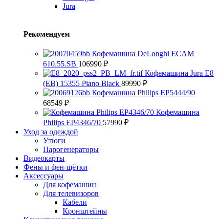
Jura
Рекомендуем
Кофемашина DeLonghi ECAM
610.55.SB
106990
₽
Кофемашина Jura E8
(EB) 15355 Piano Black
89990
₽
Кофемашина Philips EP5444/90
68549
₽
Кофемашина
Philips EP4346/70
57990
₽
Уход за одеждой
Утюги
Парогенераторы
Видеокарты
Фены и фен-щётки
Аксессуары
Для кофемашин
Для телевизоров
Кабели
Кронштейны