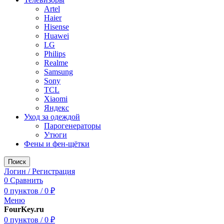
Artel
Haier
Hisense
Huawei
LG
Philips
Realme
Samsung
Sony
TCL
Xiaomi
Яндекс
Уход за одеждой
Парогенераторы
Утюги
Фены и фен-щётки
Поиск
Логин / Регистрация
0
Сравнить
0
пунктов
/
0
₽
Меню
FourKey.ru
0
пунктов
/
0
₽