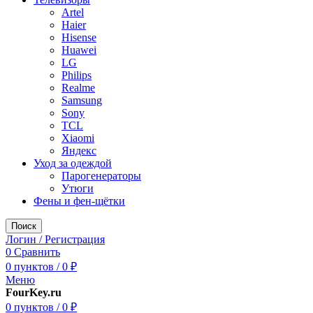
Artel
Haier
Hisense
Huawei
LG
Philips
Realme
Samsung
Sony
TCL
Xiaomi
Яндекс
Уход за одеждой
Парогенераторы
Утюги
Фены и фен-щётки
Поиск
Логин / Регистрация
0
Сравнить
0
пунктов
/
0
₽
Меню
FourKey.ru
0
пунктов
/
0
₽