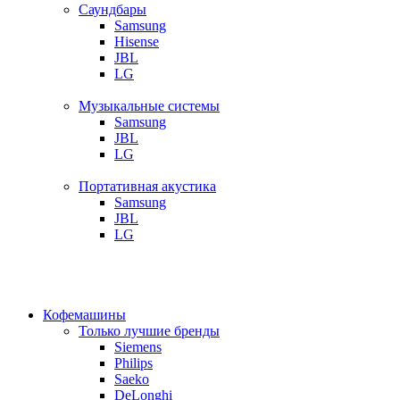
Саундбары
Samsung
Hisense
JBL
LG
Музыкальные системы
Samsung
JBL
LG
Портативная акустика
Samsung
JBL
LG
Кофемашины
Только лучшие бренды
Siemens
Philips
Saeko
DeLonghi