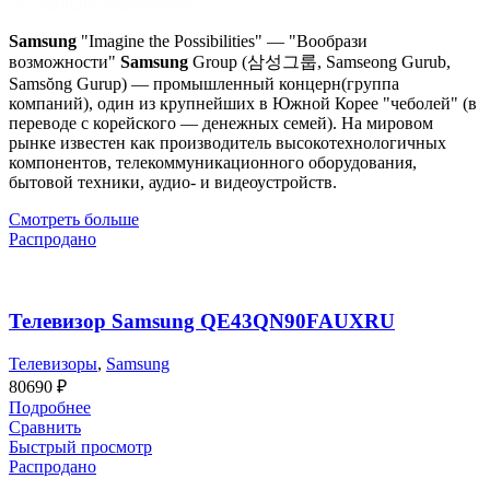
Samsung
"Imagine the Possibilities" — "Вообрази
возможности"
Samsung
Group (삼성그룹, Samseong Gurub,
Samsŏng Gurup) — промышленный концерн(группа
компаний), один из крупнейших в Южной Корее "чеболей" (в
переводе с корейского — денежных семей). На мировом
рынке известен как производитель высокотехнологичных
компонентов, телекоммуникационного оборудования,
бытовой техники, аудио- и видеоустройств.
Смотреть больше
Распродано
Телевизор Samsung QE43QN90FAUXRU
Телевизоры
,
Samsung
80690
₽
Подробнее
Сравнить
Быстрый просмотр
Распродано