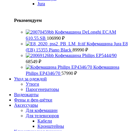
Jura
Рекомендуем
Кофемашина DeLonghi ECAM
610.55.SB
106990
₽
Кофемашина Jura E8
(EB) 15355 Piano Black
89990
₽
Кофемашина Philips EP5444/90
68549
₽
Кофемашина
Philips EP4346/70
57990
₽
Уход за одеждой
Утюги
Парогенераторы
Видеокарты
Фены и фен-щётки
Аксессуары
Для кофемашин
Для телевизоров
Кабели
Кронштейны