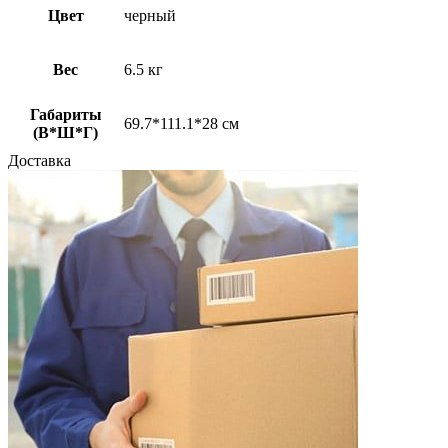
Цвет
черный
Вес
6.5 кг
Габариты
69.7*111.1*28 см
(В*Ш*Г)
Доставка