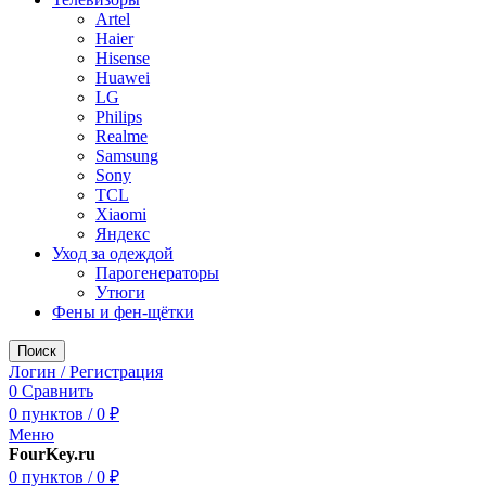
Artel
Haier
Hisense
Huawei
LG
Philips
Realme
Samsung
Sony
TCL
Xiaomi
Яндекс
Уход за одеждой
Парогенераторы
Утюги
Фены и фен-щётки
Поиск
Логин / Регистрация
0
Сравнить
0
пунктов
/
0
₽
Меню
FourKey.ru
0
пунктов
/
0
₽