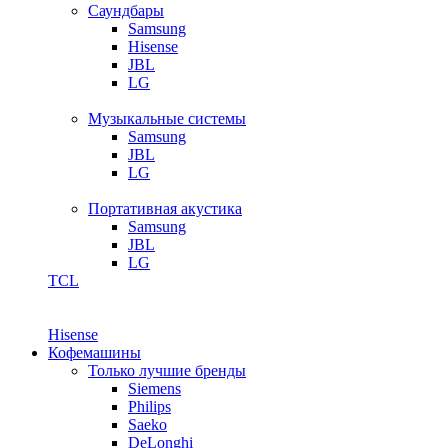
Саундбары
Samsung
Hisense
JBL
LG
Музыкальные системы
Samsung
JBL
LG
Портативная акустика
Samsung
JBL
LG
TCL
Hisense
Кофемашины
Только лучшие бренды
Siemens
Philips
Saeko
DeLonghi