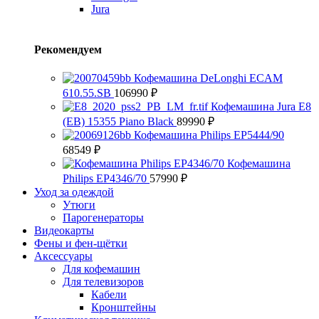
Jura
Рекомендуем
Кофемашина DeLonghi ECAM
610.55.SB
106990
₽
Кофемашина Jura E8
(EB) 15355 Piano Black
89990
₽
Кофемашина Philips EP5444/90
68549
₽
Кофемашина
Philips EP4346/70
57990
₽
Уход за одеждой
Утюги
Парогенераторы
Видеокарты
Фены и фен-щётки
Аксессуары
Для кофемашин
Для телевизоров
Кабели
Кронштейны