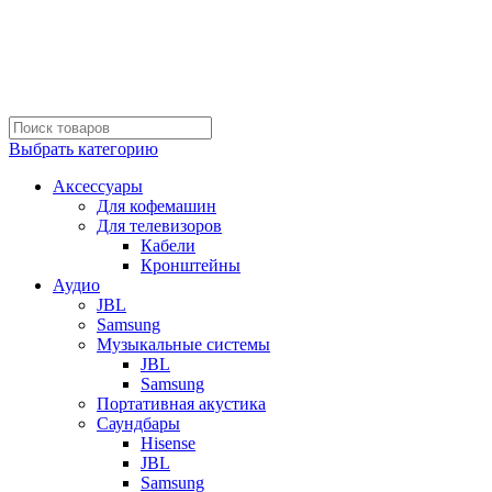
Тел: +7 (495) 997-10-12, +7 (985) 997-10-12
Режим работы:
Будни с 10:00 до 20:00;
Выходные с 11:00 до 20:00
Почта:
fourkeys@yandex.ru
Тел: +7 (495) 997-10-12, +7 (985) 997-10-12
Выбрать категорию
Аксессуары
Для кофемашин
Для телевизоров
Кабели
Кронштейны
Аудио
JBL
Samsung
Музыкальные системы
JBL
Samsung
Портативная акустика
Саундбары
Hisense
JBL
Samsung