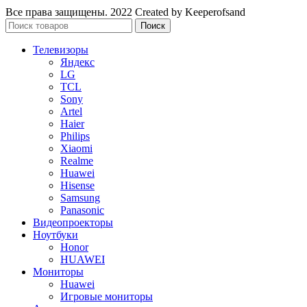
Все права защищены. 2022 Created by Keeperofsand
Поиск
Телевизоры
Яндекс
LG
TCL
Sony
Artel
Haier
Philips
Xiaomi
Realme
Huawei
Hisense
Samsung
Panasonic
Видеопроекторы
Ноутбуки
Honor
HUAWEI
Мониторы
Huawei
Игровые мониторы