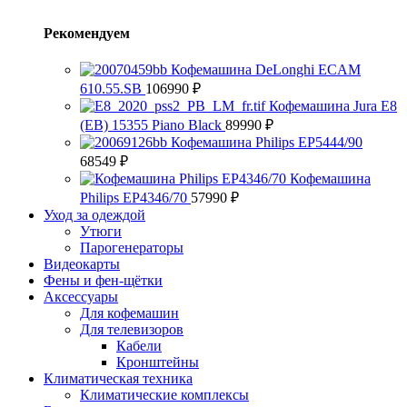
Рекомендуем
Кофемашина DeLonghi ECAM
610.55.SB
106990
₽
Кофемашина Jura E8
(EB) 15355 Piano Black
89990
₽
Кофемашина Philips EP5444/90
68549
₽
Кофемашина
Philips EP4346/70
57990
₽
Уход за одеждой
Утюги
Парогенераторы
Видеокарты
Фены и фен-щётки
Аксессуары
Для кофемашин
Для телевизоров
Кабели
Кронштейны
Климатическая техника
Климатические комплексы