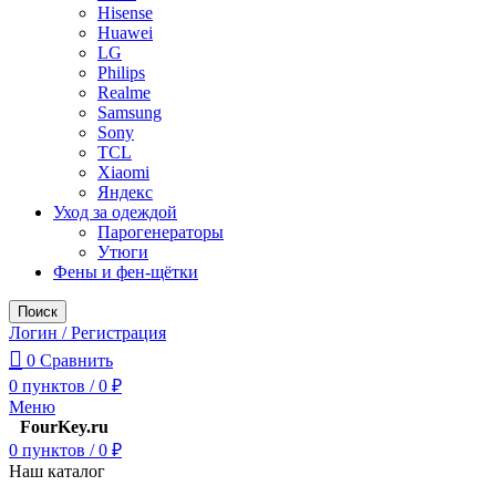
Hisense
Huawei
LG
Philips
Realme
Samsung
Sony
TCL
Xiaomi
Яндекс
Уход за одеждой
Парогенераторы
Утюги
Фены и фен-щётки
Поиск
Логин / Регистрация
0
Сравнить
0
пунктов
/
0
₽
Меню
FourKey.ru
0
пунктов
/
0
₽
Наш каталог