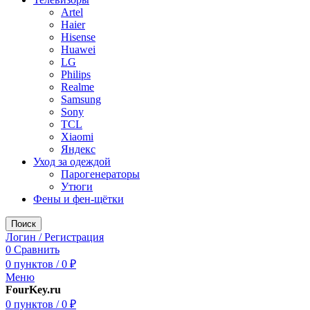
Artel
Haier
Hisense
Huawei
LG
Philips
Realme
Samsung
Sony
TCL
Xiaomi
Яндекс
Уход за одеждой
Парогенераторы
Утюги
Фены и фен-щётки
Поиск
Логин / Регистрация
0
Сравнить
0
пунктов
/
0
₽
Меню
FourKey.ru
0
пунктов
/
0
₽