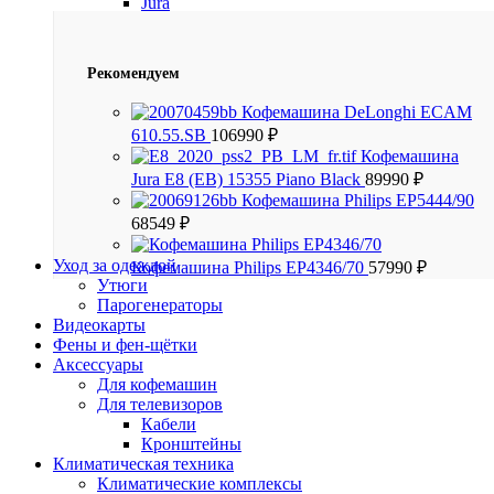
Jura
Рекомендуем
Кофемашина DeLonghi ECAM
610.55.SB
106990
₽
Кофемашина
Jura E8 (EB) 15355 Piano Black
89990
₽
Кофемашина Philips EP5444/90
68549
₽
Уход за одеждой
Кофемашина Philips EP4346/70
57990
₽
Утюги
Парогенераторы
Видеокарты
Фены и фен-щётки
Аксессуары
Для кофемашин
Для телевизоров
Кабели
Кронштейны
Климатическая техника
Климатические комплексы