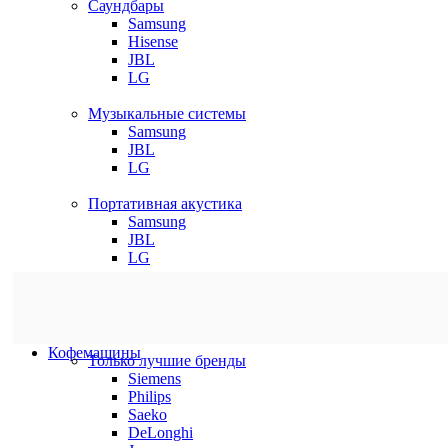
Саундбары
Samsung
Hisense
JBL
LG
Музыкальные системы
Samsung
JBL
LG
Портативная акустика
Samsung
JBL
LG
Кофемашины
Только лучшие бренды
Siemens
Philips
Saeko
DeLonghi