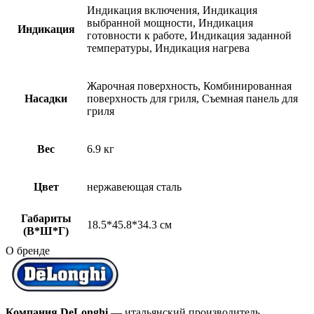
Индикация включения, Индикация
выбранной мощности, Индикация
Индикация
готовности к работе, Индикация заданной
температуры, Индикация нагрева
Жарочная поверхность, Комбинированная
Насадки
поверхность для гриля, Съемная панель для
гриля
Вес
6.9 кг
Цвет
нержавеющая сталь
Габариты
18.5*45.8*34.3 см
(В*Ш*Г)
О бренде
Компания
DeLonghi
— итальянский производитель