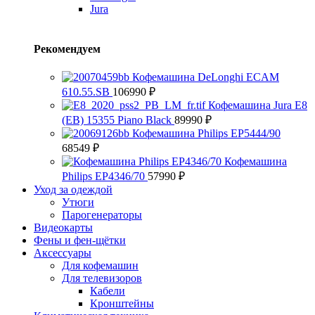
Jura
Рекомендуем
Кофемашина DeLonghi ECAM
610.55.SB
106990
₽
Кофемашина Jura E8
(EB) 15355 Piano Black
89990
₽
Кофемашина Philips EP5444/90
68549
₽
Кофемашина
Philips EP4346/70
57990
₽
Уход за одеждой
Утюги
Парогенераторы
Видеокарты
Фены и фен-щётки
Аксессуары
Для кофемашин
Для телевизоров
Кабели
Кронштейны