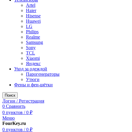
Artel
Haier
Hisense
Huawei
LG
Philips
Realme
Samsung
Sony
TCL
Xiaomi
Яндекс
Уход за одеждой
Парогенераторы
Утюги
Фены и фен-щётки
Поиск
Логин / Регистрация
0
Сравнить
0
пунктов
/
0
₽
Меню
FourKey.ru
0
пунктов
/
0
₽