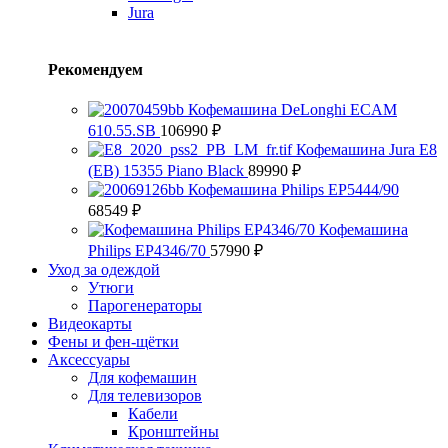
Jura
Рекомендуем
Кофемашина DeLonghi ECAM
610.55.SB
106990
₽
Кофемашина Jura E8
(EB) 15355 Piano Black
89990
₽
Кофемашина Philips EP5444/90
68549
₽
Кофемашина
Philips EP4346/70
57990
₽
Уход за одеждой
Утюги
Парогенераторы
Видеокарты
Фены и фен-щётки
Аксессуары
Для кофемашин
Для телевизоров
Кабели
Кронштейны