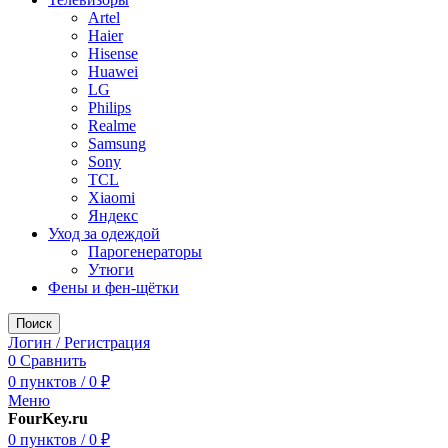
Artel
Haier
Hisense
Huawei
LG
Philips
Realme
Samsung
Sony
TCL
Xiaomi
Яндекс
Уход за одеждой
Парогенераторы
Утюги
Фены и фен-щётки
Поиск
Логин / Регистрация
0
Сравнить
0
пунктов
/
0
₽
Меню
FourKey.ru
0
пунктов
/
0
₽