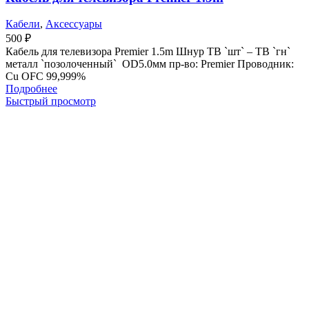
Кабели
,
Аксессуары
500
₽
Кабель для телевизора Premier 1.5m Шнур ТВ `шт` – ТВ `гн`
металл `позолоченный` OD5.0мм пр-во: Premier Проводник:
Cu OFC 99,999%
Подробнее
Быстрый просмотр