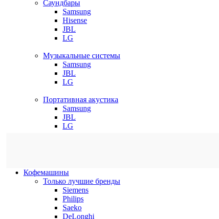
Саундбары
Samsung
Hisense
JBL
LG
Музыкальные системы
Samsung
JBL
LG
Портативная акустика
Samsung
JBL
LG
Кофемашины
Только лучшие бренды
Siemens
Philips
Saeko
DeLonghi