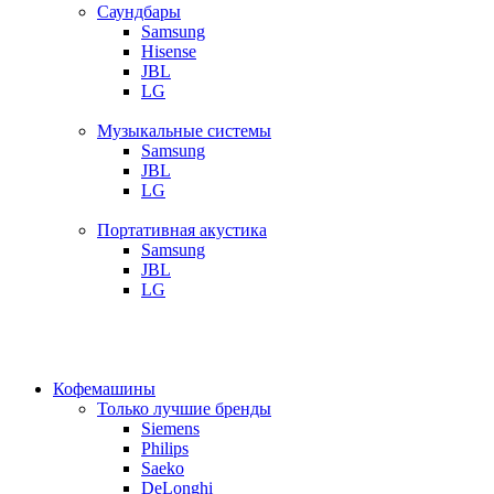
Саундбары
Samsung
Hisense
JBL
LG
Музыкальные системы
Samsung
JBL
LG
Портативная акустика
Samsung
JBL
LG
Кофемашины
Только лучшие бренды
Siemens
Philips
Saeko
DeLonghi