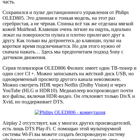
часть.
Сохранился и пульт дистанционного управления от Philips
OLED805. Это длинная и тонкая модель, на этот раз
серебристая, а не чёрная. Спинка всё так же отделана мягкой
кожей Muirhead. Клавиши очень легкие на ощупь, идеально
лежат на поверхности пульта и плотно прилегают друг к
другу. Как только вы дотронетесь до клавиши, пульт на
короткое время подсвечивается. Но для этого нужно её
сначала нажать… Здесь мы предпочитаем подход Sony с
датчиком движения.
Серия телевизоров OLED806 Филипс имеет один ТВ-тюнер и
один слот CI +. Можно записывать на жёсткий диск USB, но
одновременный просмотр другого канала невозможен.
Можно смотреть HDR через Netflix (Dolby Vision) и через
YouTube (HLG и HDR10). Медиаплеер воспроизводит почти
все файлы, включая HDR-видео. Он отклоняет только DivX и
Xvid, но поддерживает DTS.
Airplay 2 отсутствует, как у многих других производителей,
есть лишь DTS Play-Fi. С помощью этой мультирумной
системы Wi-Fi вы можете создать беспроводную систему
объёмного звучания, а также, например, слушать звук