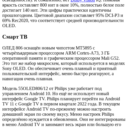
яркость составляет 800 нит в окне 10%, полностью белое поле
достигает 140 нит. Эти цифры практически идентичны
прошлогодним. Цветовой диапазон составляет 95% DCI-P3 и
69% Rec2020, что соответствует средней производительности
OLED.
Смарт ТВ
ОЛЕД 806 оснащён новым чипсетом MT5895 с
четырёхъядерным процессором ARM Cortex-A73, 3 ГБ
оперативной памяти и графическим процессором Mali G52.
Это тот же набор микросхем, который используется в моделях
Sony OLED. Он обеспечивает очень плавный и приятный
пользовательский интерфейс, меню быстро реагируют, а
навигация очень плавная.
Модель 55OLED806/12 от Philips уже работает под
управлением Android 10. Но ещё не использует новый
интерфейс Google TV. Philips планирует перейти на Android
TV 11 с Google TV в первом квартале 2022 года. В текущем
интерфейсе Android TV по-прежнему можно настроить
домашний экран по своему вкусу. Меню настроек Philips
определённо нуждается в обновлении. Они не интегрированы
в меню Android TV и занимают весь экран или большую его