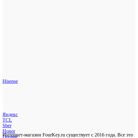
Hisense
Яндекс
TCL
Sber
Honor
Интернет-магазин FourKey.ru существует с 2016 года. Все это
Dreame