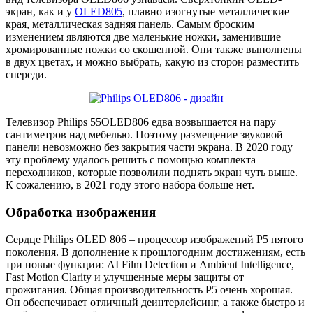
экран, как и у
OLED805
, плавно изогнутые металлические
края, металлическая задняя панель. Самым броским
изменением являются две маленькие ножки, заменившие
хромированные ножки со скошенной. Они также выполнены
в двух цветах, и можно выбрать, какую из сторон разместить
спереди.
Телевизор Philips 55OLED806 едва возвышается на пару
сантиметров над мебелью. Поэтому размещение звуковой
панели невозможно без закрытия части экрана. В 2020 году
эту проблему удалось решить с помощью комплекта
переходников, которые позволили поднять экран чуть выше.
К сожалению, в 2021 году этого набора больше нет.
Обработка изображения
Сердце Philips OLED 806 – процессор изображений P5 пятого
поколения. В дополнение к прошлогодним достижениям, есть
три новые функции: AI Film Detection и Ambient Intelligence,
Fast Motion Clarity и улучшенные меры защиты от
прожигания. Общая производительность P5 очень хорошая.
Он обеспечивает отличный деинтерлейсинг, а также быстро и