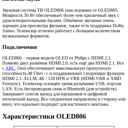
Звуковая система ТВ OLED806 унаследована от OLED805.
Мощность 50 Вт обеспечивает более чем приличный звук с
удовлетворительными басами. Объёмное звучание очень
хорошее для просмотра фильмов, также есть поддержка Dolby
Atmos. Телевизор отлично работает с большим количеством
музыкальных форматов.
Подключения
OLED806 – первая модель OLED от Philips с HDMI 2.1.
Помимо двух разъёмов HDMI 2.0, есть ещё два HDMI 2.1. Все
с
ARC
. Они обеспечивают максимальную пропускную
способность 48 Гбит / с и поддерживают следующие функции
HDMI 2.1: ALLM, 4K / 120 HFR и VRR (HDMI VRR и AMD
Freesync). Телевизор оснащён тремя разъёмами USB, портом
LAN. Есть беспроводная связь и Bluetooth (для устройств).
Завершают список выход для наушников и цифровой
оптический выход. Все соединения направлены в сторону или
вниз, что идеально подходит для настенного монтажа.
Характеристики OLED806