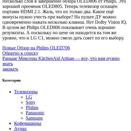
Несколько слов в завершение обзора OLED806 от Philips. Это
хороший преемник OLED805. Теперь телевизор оснащён
портами HDMI 2.1. Жаль, что их только два. Какие ещё
минусы нужно учесть при выборе? На пульте ДУ можно
одновременно нажать несколько клавиш. Нет Dolby Vision IQ.
В целом же Philips OLED806 показывает очень хорошие
результаты. А поскольку по цене он находится на том же
уровне, что и LG C1, можно смело дать совет по его выбору.
Новые
Обзор на Philips OLED706
Обратно к списку
Раньше
Миксеры KitchenAid Artisan — все, что вам нужно
знать
закрыть
Категории
Телевизоры
LG
Sony
Philips
Panasonic
Samsung
Кофемашины
Аудио