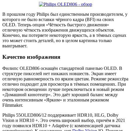
В прошлом году Philips был единственным производителем, у
которого не было вставки чёрного кадра (BFI) на своих
OLED. Теперь опция «Чёткость быстрого движения»
отличную чёткость изображения движущихся объектов.
Конечно, вы потеряете некоторую яркость, а в тёмных сценах
это может стоить деталей, но в целом картинка только
выигрывает.
Качество изображения
Филипс OLED806 оснащён стандартной панелью OLED. В
структуре пикселей нет никаких новшеств. Экран имеет
отличную равномерность по ярким цветам. Режиме режиссёра
отлично подходит для просмотра в тёмных помещениях. При
некотором освещении лучше переключиться в новый режим
«Домашний кинотеатр». Это даёт хороший баланс между
очень интенсивным «Ярким» и эталонным режимом
Filmmaker.
Philips 55OLED806/12 поддерживает HDR10, HLG, Dolby
Vision и HDR10 +. Это очень широкий выбор, причём в 2021
году появился HDR10 + Adaptive (с компенсацией датчика
освещённости). К сожалению, нет
Dolby Vision
IQ. Пиковая