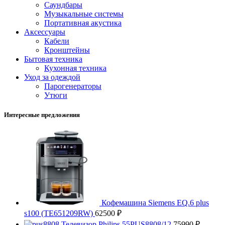
Саундбары
Музыкальные системы
Портативная акустика
Аксессуары
Кабели
Кронштейны
Бытовая техника
Кухонная техника
Уход за одеждой
Парогенераторы
Утюги
Интересные предложения
Кофемашина Siemens EQ.6 plus
s100 (TE651209RW)
62500
₽
Телевизор Philips 55PUS8808/12
75990
₽