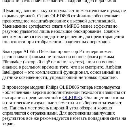
надёжно распознаёт все частоты кадров видео и фильмов.
Шумоподавление аккуратно удаляет нежелательные шумы, не
скрывая деталей. Серия OLED806 от Филипс обеспечивает
превосходное масштабирование с высокой детализацией.
Уменьшение артефактов сжатия MPEG менее эффективно,
разумно удаляется лишь небольшое блокирование. Слабым
местом остается нестандартное решение для предотвращения
полосности при отображении градиентных переходов.
Благодаря AI Film Detection процессор P5 теперь может
распознавать фильмы не только на основе флага режима
Filmmaker (который ещё не используется), но и на основе
анализа в реальном времени того, что вы смотрите. Ambient
Intelligence – это комплексный функционал, основанный на
датчике освещённости, управляющий не только яркостью.
В процессоре модели Philips OLED806 теперь используется
«облегчённая» версия дополнительной технологии защиты от
выгорания, представленной в
OLED935
. Она ищет логотипы
и статические визуальные элементы и выборочно затемняет
их. Панель имеет очень широкий угол обзора и хорошо
справляется с отражениями. Для достижения наилучших
результатов всё же рекомендуется избегать попадания света на
экран.