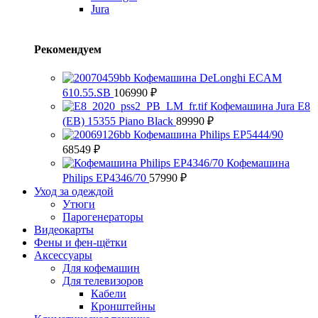
Jura
Рекомендуем
Кофемашина DeLonghi ECAM
610.55.SB
106990
₽
Кофемашина Jura E8
(EB) 15355 Piano Black
89990
₽
Кофемашина Philips EP5444/90
68549
₽
Кофемашина
Philips EP4346/70
57990
₽
Уход за одеждой
Утюги
Парогенераторы
Видеокарты
Фены и фен-щётки
Аксессуары
Для кофемашин
Для телевизоров
Кабели
Кронштейны