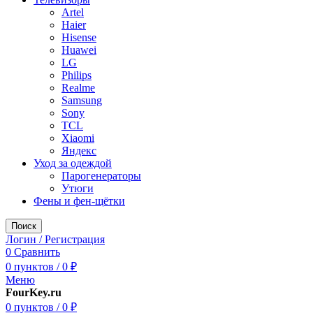
Artel
Haier
Hisense
Huawei
LG
Philips
Realme
Samsung
Sony
TCL
Xiaomi
Яндекс
Уход за одеждой
Парогенераторы
Утюги
Фены и фен-щётки
Поиск
Логин / Регистрация
0
Сравнить
0
пунктов
/
0
₽
Меню
FourKey.ru
0
пунктов
/
0
₽