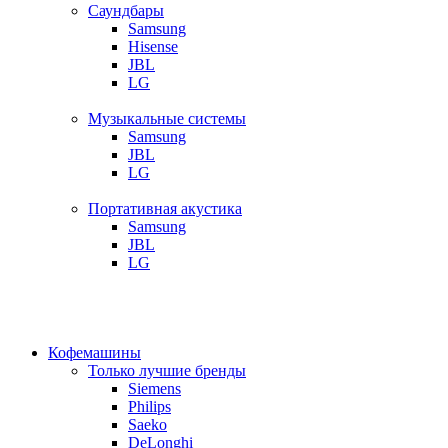
Саундбары
Samsung
Hisense
JBL
LG
Музыкальные системы
Samsung
JBL
LG
Портативная акустика
Samsung
JBL
LG
Кофемашины
Только лучшие бренды
Siemens
Philips
Saeko
DeLonghi