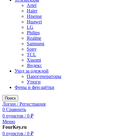
Artel
Haier
Hisense
Huawei
LG
Philips
Realme
Samsung
Sony
TCL
Xiaomi
Яндекс
Уход за одеждой
Парогенераторы
Утюги
Фены и фен-щётки
Поиск
Логин / Регистрация
0
Сравнить
0
пунктов
/
0
₽
Меню
FourKey.ru
0
пунктов
/
0
₽