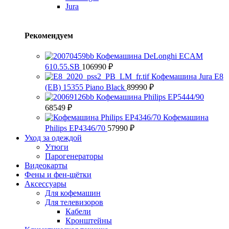
Jura
Рекомендуем
Кофемашина DeLonghi ECAM
610.55.SB
106990
₽
Кофемашина Jura E8
(EB) 15355 Piano Black
89990
₽
Кофемашина Philips EP5444/90
68549
₽
Кофемашина
Philips EP4346/70
57990
₽
Уход за одеждой
Утюги
Парогенераторы
Видеокарты
Фены и фен-щётки
Аксессуары
Для кофемашин
Для телевизоров
Кабели
Кронштейны