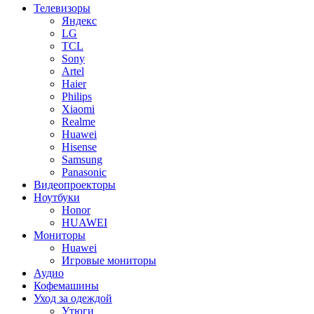
Телевизоры
Яндекс
LG
TCL
Sony
Artel
Haier
Philips
Xiaomi
Realme
Huawei
Hisense
Samsung
Panasonic
Видеопроекторы
Ноутбуки
Honor
HUAWEI
Мониторы
Huawei
Игровые мониторы
Аудио
Кофемашины
Уход за одеждой
Утюги