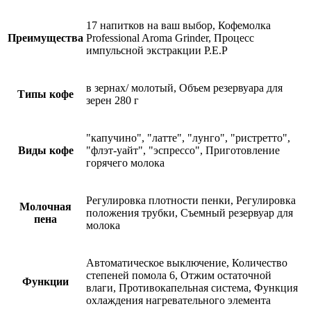
17 напитков на ваш выбор, Кофемолка
Преимущества
Professional Aroma Grinder, Процесс
импульсной экстракции P.E.P
в зернах/ молотый, Объем резервуара для
Типы кофе
зерен 280 г
"капучино", "латте", "лунго", "ристретто",
Виды кофе
"флэт-уайт", "эспрессо", Приготовление
горячего молока
Регулировка плотности пенки, Регулировка
Молочная
положения трубки, Съемный резервуар для
пена
молока
Автоматическое выключение, Количество
степеней помола 6, Отжим остаточной
Функции
влаги, Противокапельная система, Функция
охлаждения нагревательного элемента