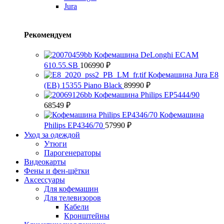
Jura
Рекомендуем
Кофемашина DeLonghi ECAM
610.55.SB
106990
₽
Кофемашина Jura E8
(EB) 15355 Piano Black
89990
₽
Кофемашина Philips EP5444/90
68549
₽
Кофемашина
Philips EP4346/70
57990
₽
Уход за одеждой
Утюги
Парогенераторы
Видеокарты
Фены и фен-щётки
Аксессуары
Для кофемашин
Для телевизоров
Кабели
Кронштейны