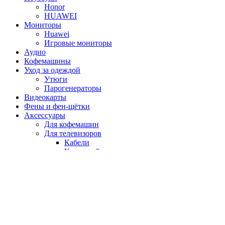
Honor
HUAWEI
Мониторы
Huawei
Игровые мониторы
Аудио
Кофемашины
Уход за одеждой
Утюги
Парогенераторы
Видеокарты
Фены и фен-щётки
Аксессуары
Для кофемашин
Для телевизоров
Кабели
Кронштейны
Климатическая техника
Климатические комплексы
Бытовая техника
Кухонная техника
Мультиварки
Пылесосы
Увлажнители и очистители воздуха
Сравнить