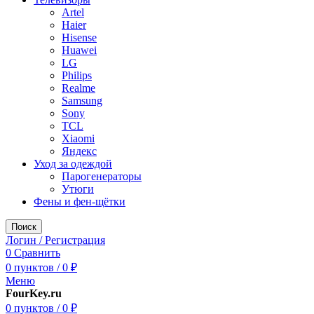
Artel
Haier
Hisense
Huawei
LG
Philips
Realme
Samsung
Sony
TCL
Xiaomi
Яндекс
Уход за одеждой
Парогенераторы
Утюги
Фены и фен-щётки
Поиск
Логин / Регистрация
0
Сравнить
0
пунктов
/
0
₽
Меню
FourKey.ru
0
пунктов
/
0
₽