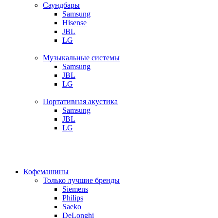
Саундбары
Samsung
Hisense
JBL
LG
Музыкальные системы
Samsung
JBL
LG
Портативная акустика
Samsung
JBL
LG
Кофемашины
Только лучшие бренды
Siemens
Philips
Saeko
DeLonghi